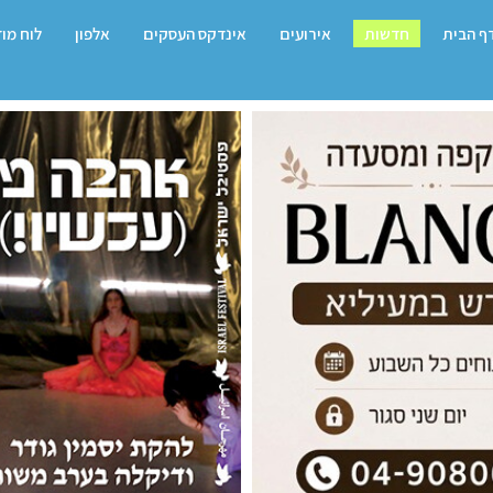
ף הבית
חדשות
אירועים
אינדקס העסקים
אלפון
לוח מו