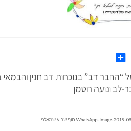
Share
Co
L
החבר דב” בנוכחות דב חנין והבמאי ברק
-לב ונועה רוטמן