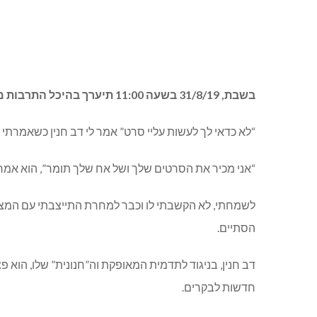
בשבת, 31/8/19 בשעה 11:00 תיערך בהיכל התרבות מעלות הקרנה מיוחדת של “החבר דב”, סרטו של ברק הימן המלווה ומתעד את ח”כ לשעבר דב חנין:
“לא כדאי לך לעשות עליי סרט” אמר לי דב חנין כשאמרתי 
“אני מכיר את הסרטים שלך ושל אח שלך תומר”, הוא אמר 
לשמחתי, לא הקשבתי לו וכבר למחרת התייצבתי עם המצל
הסתיים.
דב חנין, בניגוד לתדמית המאופקת וה”חנונית” שלו, הוא
חדשות לבקרים.