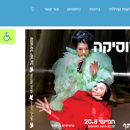
דעות קהילתי
ברכות
ניחומים
צור קשר
פתח סרגל