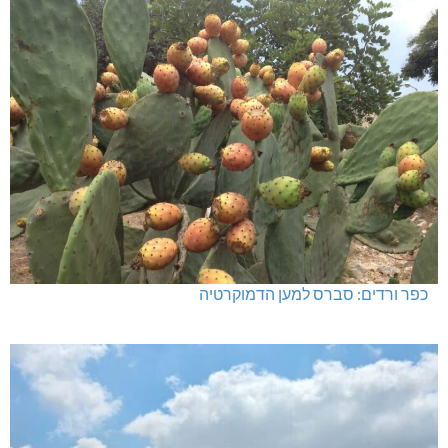
כפר ורדים: סברס למען הדמוקרטיה