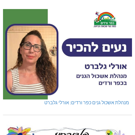
מנהלת אשכול גנים כפר ורדים: אורלי גלברט