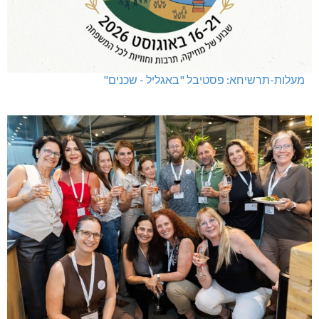
מעלות-תרשיחא: פסטיבל "באגליל - שכנים"