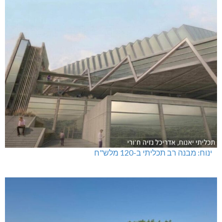
ינוח: מבנה רב תכליתי ב-120 מלש"ח