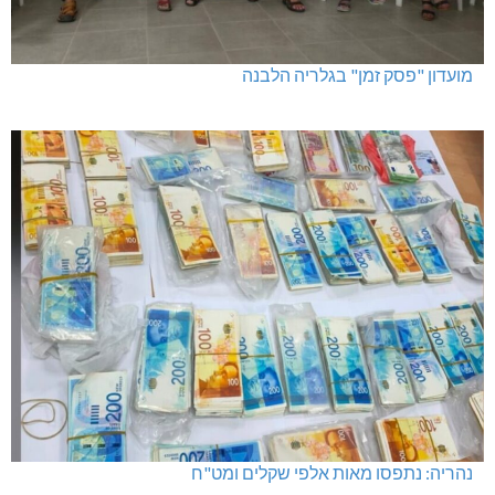
מועדון "פסק זמן" בגלריה הלבנה
נהריה: נתפסו מאות אלפי שקלים ומט"ח