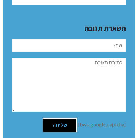
השארת תגובה
שם:
תגובה
[bws_google_captcha]