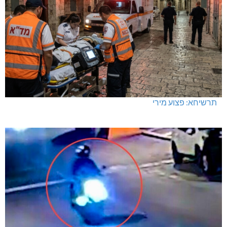
תרשיחא: פצוע מירי