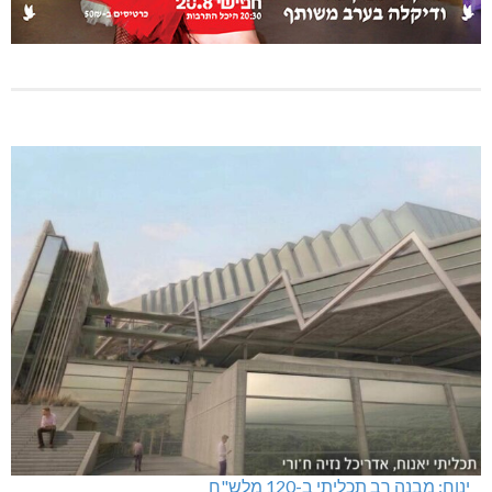
ינוח: מבנה רב תכליתי ב-120 מלש"ח