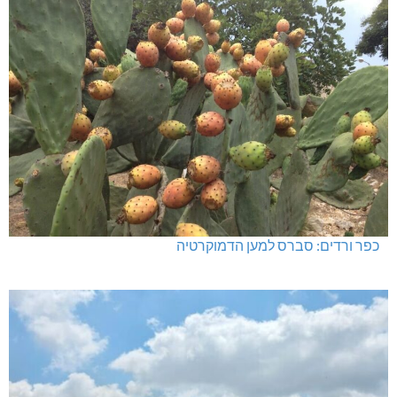
כפר ורדים: סברס למען הדמוקרטיה