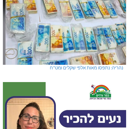
נהריה: נתפסו מאות אלפי שקלים ומט"ח