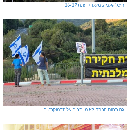
היכל שלמה, מעלות: עונת 26-27