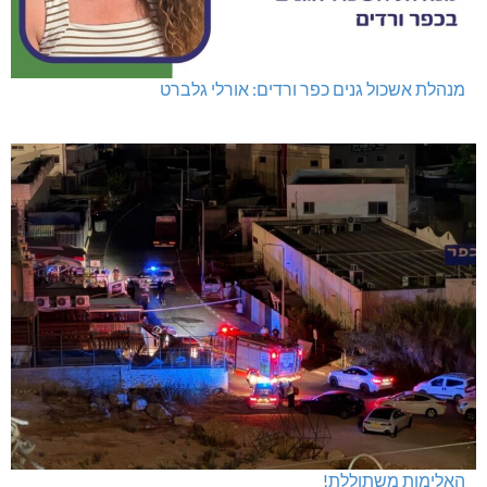
מנהלת אשכול גנים כפר ורדים: אורלי גלברט
האלימות משתוללת!