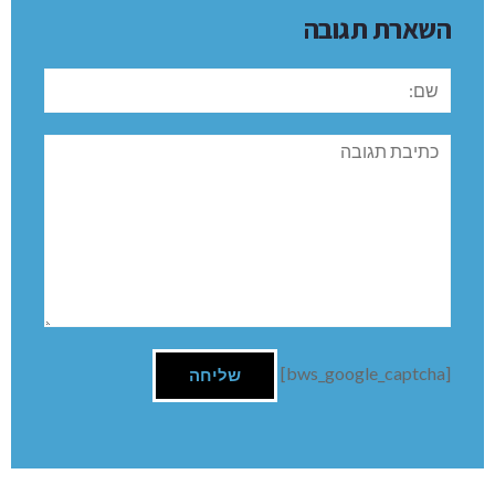
השארת תגובה
שם:
תגובה
[bws_google_captcha]