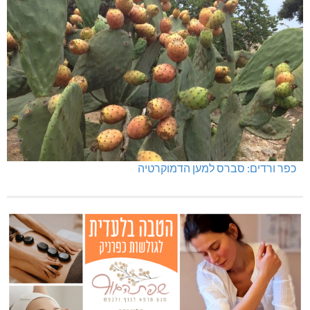
כפר ורדים: סברס למען הדמוקרטיה