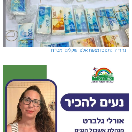
נהריה: נתפסו מאות אלפי שקלים ומט"ח