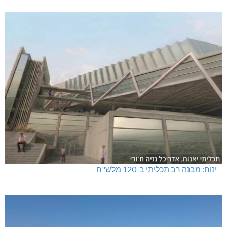
ינוח: מבנה רב תכליתי ב-120 מלש"ח