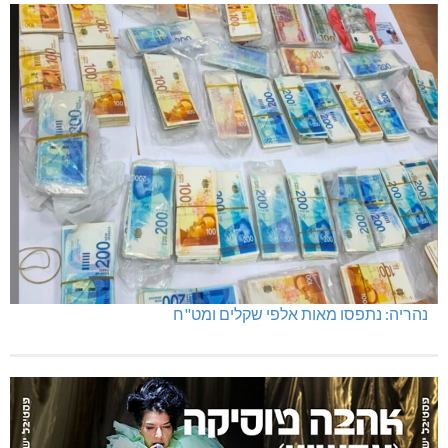
נהריה: נתפסו מאות אלפי שקלים ומט"ח