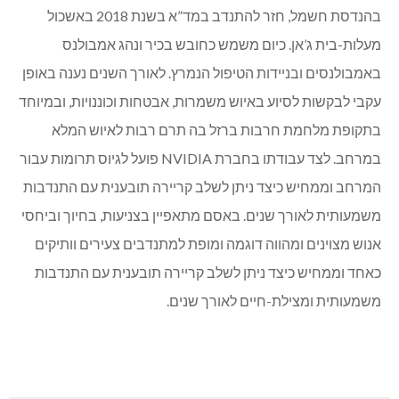
בהנדסת חשמל, חזר להתנדב במד”א בשנת 2018 באשכול
מעלות-בית ג’אן. כיום משמש כחובש בכיר ונהג אמבולנס
באמבולנסים ובניידות הטיפול הנמרץ. לאורך השנים נענה באופן
עקבי לבקשות לסיוע באיוש משמרות, אבטחות וכוננויות, ובמיוחד
בתקופת מלחמת חרבות ברזל בה תרם רבות לאיוש המלא
במרחב. לצד עבודתו בחברת NVIDIA פועל לגיוס תרומות עבור
המרחב וממחיש כיצד ניתן לשלב קריירה תובענית עם התנדבות
משמעותית לאורך שנים. באסם מתאפיין בצניעות, בחיוך וביחסי
אנוש מצוינים ומהווה דוגמה ומופת למתנדבים צעירים וותיקים
כאחד וממחיש כיצד ניתן לשלב קריירה תובענית עם התנדבות
משמעותית ומצילת-חיים לאורך שנים.