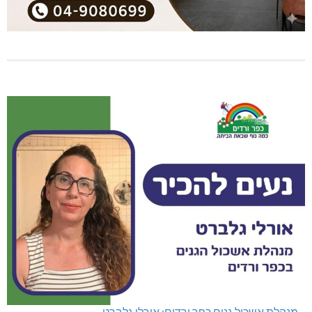
מנהלת אשכול גנים כפר ורדים: אורלי גלברט