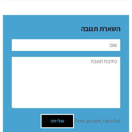
השארת תגובה
שם:
תגובה
[bws_google_captcha]