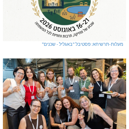
מעלות-תרשיחא: פסטיבל "באגליל - שכנים"