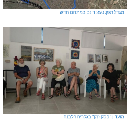
מגדל תפן: 350 דונם במתחם חדש
מועדון "פסק זמן" בגלריה הלבנה