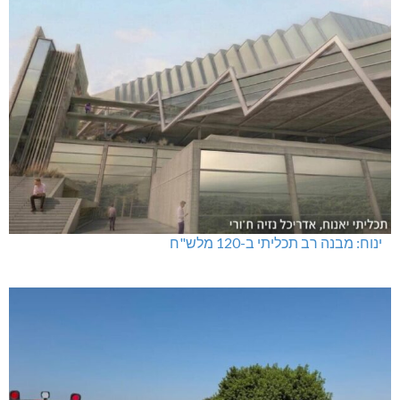
ינוח: מבנה רב תכליתי ב-120 מלש"ח