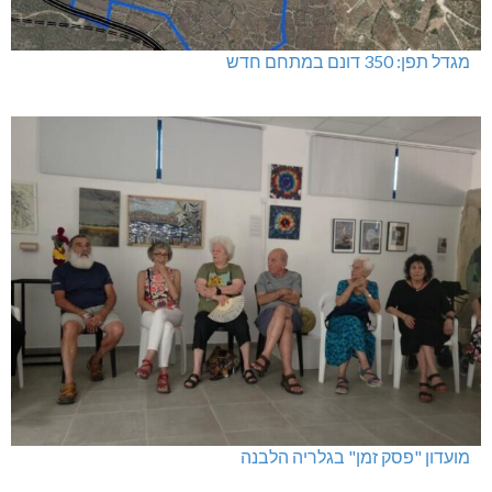
מגדל תפן: 350 דונם במתחם חדש
מועדון "פסק זמן" בגלריה הלבנה