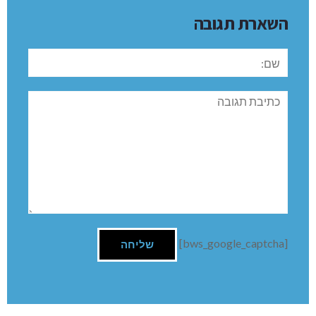
השארת תגובה
שם:
תגובה
[bws_google_captcha]