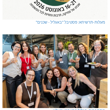
מעלות-תרשיחא: פסטיבל "באגליל - שכנים"