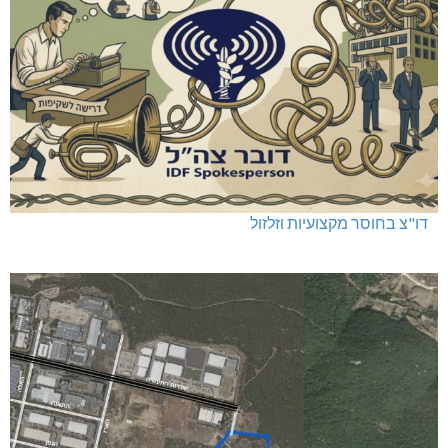
דו"צ בחוסר מקצועיות וזלזול