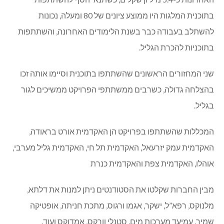
בתוכנית המלגות היו ממוצע ציונים של 80 ומעלה, נכונות
להשתלב בעבודה כבר בשנת הלימודים האחרונה, והשתתפות
בתוכניות להכרת הגליל.
שני המחזורים הראשונים שהשתתפו בתוכנית וסיימו אותה זכו
בהצלחה גדולה, כשרבים ממשתתפי הפרויקט ממשיכים לגור
בגליל.
המכללות שהשתתפו בפרויקט הן האקדמית אורט בראודה,
האקדמית עמק יזרעאל, האקדמית תל חי, האקדמית גליל מערבי,
אוהלו, האקדמית צפת והאקדמית כנרת
מבין החברות שקלטו את הסטודנטים ניתן למנות את דלתא,
מלנוקס, רפא”ל, ישקר, אגמו ורגוס, מתכת חניתה, אופטיקה
שמיר, עמיעד מערכות מים, סטנלי וורקס, אמדוקס ועוד.