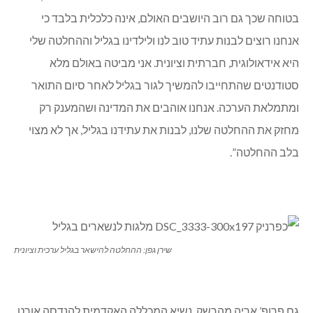
בטוחה שכך גם רוב היושבים האולם, אינה כלכלית בלבד כי
אנחנו רוצים לבנות עתיד טוב לנו ולילדינו בגליל וההחלטה שלי
היא אידאולוגית, חברתית וציונית. אני מביטה באולם מלא
סטודנטים שהתחייבו להמשיך לגור בגליל לאחר סיום התואר
ומתמלאת הערכה. אנחנו אוהבים את המדינה ושהמענק רק
מחזק את ההחלטה שלנו, לבנות את עתידנו בגליל, אך לא מצוי
בלב ההחלטה”.
שירן גפן: ההחלטה להישאר בגליל ערכית וציונית
גם פרופ’ אריה מהרשק, נשיא המכללה האקדמית להנדסה אורט