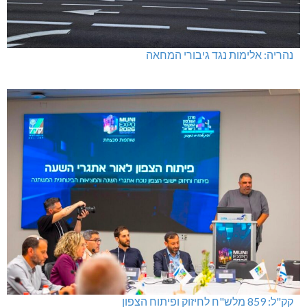
נהריה: אלימות נגד גיבורי המחאה
קק"ל: 859 מלש"ח לחיזוק ופיתוח הצפון