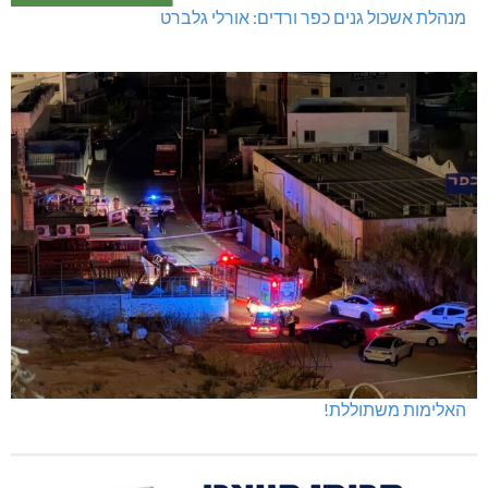
מנהלת אשכול גנים כפר ורדים: אורלי גלברט
האלימות משתוללת!