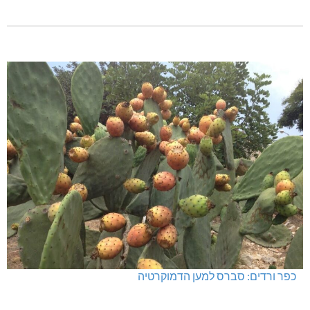
כפר ורדים: סברס למען הדמוקרטיה