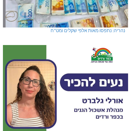
נהריה: נתפסו מאות אלפי שקלים ומט"ח