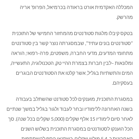
המכללה האקדמית אורט בראודה בכרמיאל, הפרופ’ אריה
מהרשק.
בטקס קיבלו מלגות סטודנטים מהמחזור החמישי של התוכנית
“סטודנטים בונים עתיד”, שבמסגרתה נוצר קשר בין סטודנטים
מתחומי המדעים, מדעי החברה, משפטים, פרה-רפואי, הוראה
ומלונאות –לבין חברות בצמרת ההיי טק, הטכנולוגיה, התעשייה,
המים והתשתיות בגליל, אשר קלטו את הסטודנטים הבוגרים
בעסקיהם.
במסגרת התוכנית, מוענקים לכל סטודנט שהשתלב בעבודה
בשנה האחרונה ללימודיו ובחר לעבוד ולגור בגליל במשך שנתיים
לאחר סיום לימודיו 15 אלף שקלים (5,000 שקלים בכל שנה). סך
הכל הוענקו לסטודנטים במסגרת התוכנית בשלוש השנים
האחרונות כ-5.4 מיליון שקלים, כשתנאי הסף להשתתפות