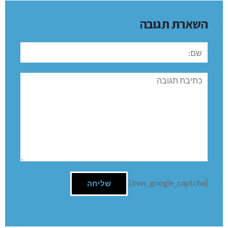
השארת תגובה
שם:
תגובה
[bws_google_captcha]