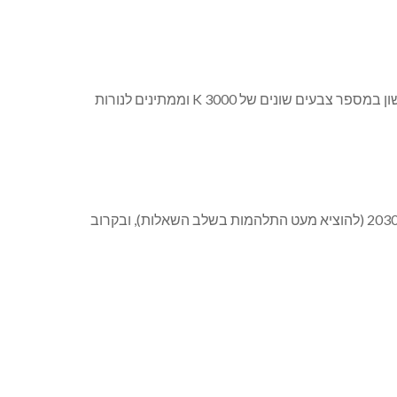
. נעשה ניסיון ראשוני ברחוב דישון במספר צבעים שונים של 3000 K וממתינים לנורות
בנוגע לתכנית האסטרטגית כפר ורדים 2030 (להוציא מעט התלהמות בשלב השאלות), ובקרוב