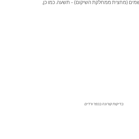
32 חולים, בכתר גריאטריה (לשעבר המחלקה הגריאטרית) 20 חולים ובכתר מונשמים (מחצית ממחלקת השיקום) – תשעה. כמו כן,
בדיקות קורונה בכפר ורדים