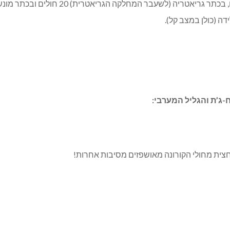
במחלקת כתר ד’ (לשעבר פנימית ד’) מאושפזים 
ה (כולן במצב קל).
ח-ג’ת והגליל המערבי: