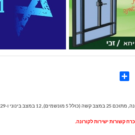
Share
Co
L