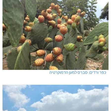
כפר ורדים: סברס למען הדמוקרטיה