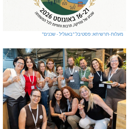
מעלות-תרשיחא: פסטיבל "באגליל - שכנים"