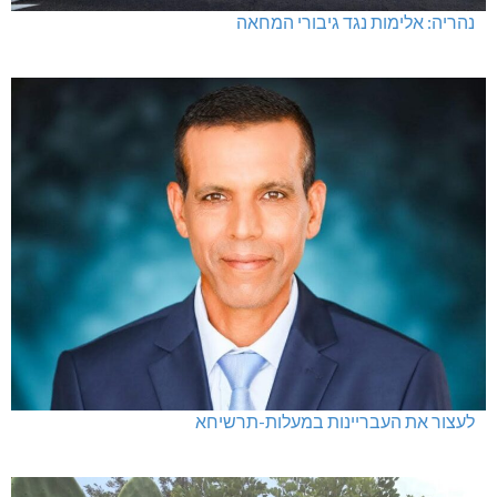
נהריה: אלימות נגד גיבורי המחאה
לעצור את העבריינות במעלות-תרשיחא