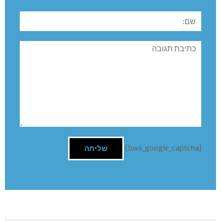
שם:
תגובה
[bws_google_captcha]