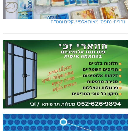
נהריה: נתפסו מאות אלפי שקלים ומט"ח