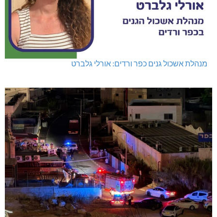
מנהלת אשכול גנים כפר ורדים: אורלי גלברט