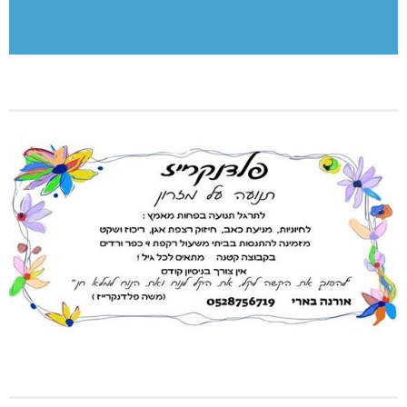
[bws_google_captcha]