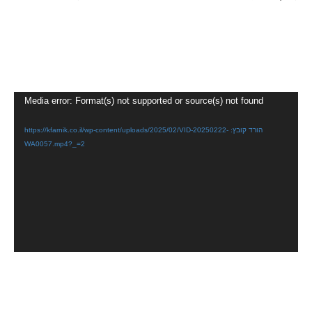
(יעקב גודו, אביו של תום גודו ז”ל שנרצח בכיסופים)
נגן
Media error: Format(s) not supported or source(s) not found
וידאו
הורד קובץ: https://kfarnik.co.il/wp-content/uploads/2025/02/VID-20250222-
WA0057.mp4?_=2