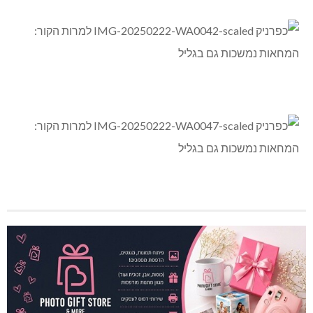
**
כברי: