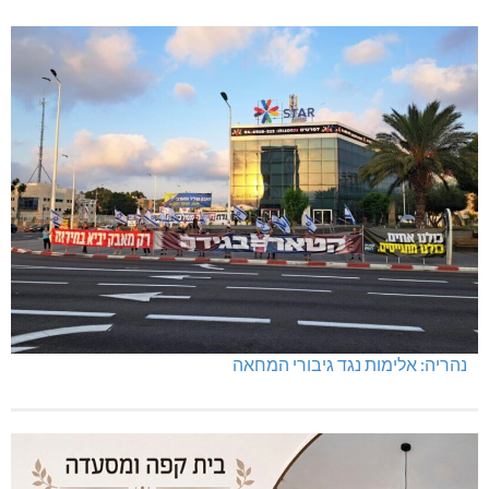
נחש במטה אשר, נפילה במעלות, תאונה בנהריה
לעצור את העבריינות במעלות-תרשיחא