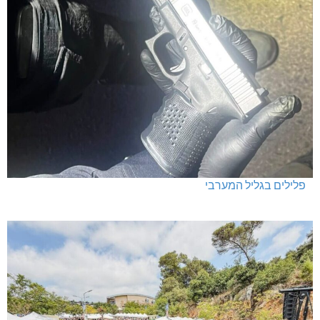
קק"ל: 859 מלש"ח לחיזוק ופיתוח הצפון
תוכנית "ארז": מסיימים מכרמיאל ומורשת