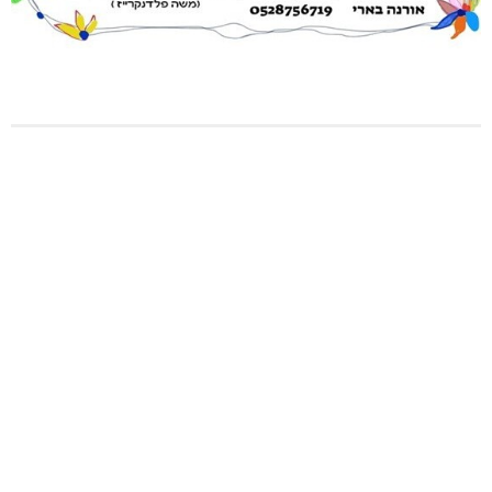
מגדל תפן: 350 דונם במתחם חדש