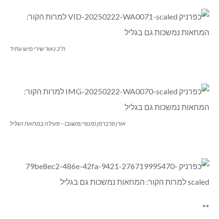
ח”כ נאור שירי מיש עתיד