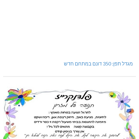
דו"צ בחוסר מקצועיות וזלזול