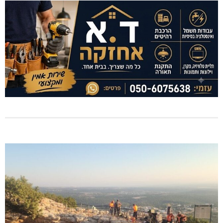
"יאללה גליל" עם טיפקס, מים ושוק