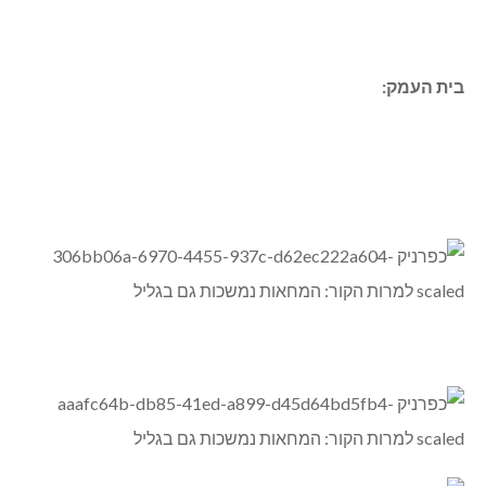
אורן פרברמן (מנוף /משגב) – פעילה במחאת הגליל
**
בית העמק: