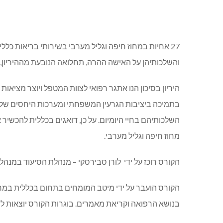
27 אחיות במחוז חיפה וגליל מערבי בשירותי בריאות כללי
והשלכותיהן על האישה ההרה, תחלואה הנובעת מההיריון, סו
היריון בסיכון הנו אתגר רפואי לצוות המטפל ויוצר מציא
בתמיכה ביציבות הגרעין המשפחתי ומערכות היחסים של בנ
השלכותיהם בחיי היומיום. על כן, דואגים בכללית להכשיר
מחוז חיפה וגליל מערבי.
הקורס רוכז על ידי לורן סבירסקי – מנהלת הסיעוד במנהל
הקורס הועבר על ידי מיטב המומחים בתחום בכללית במר
בנושא הרפואה וקריאת מאמרים. בוגרות הקורס יוצאות לדר