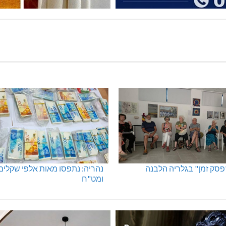
"פסק זמן" בגלריה הלבנה
נהריה: נתפסו מאות אלפי שקלים
ומט"ח