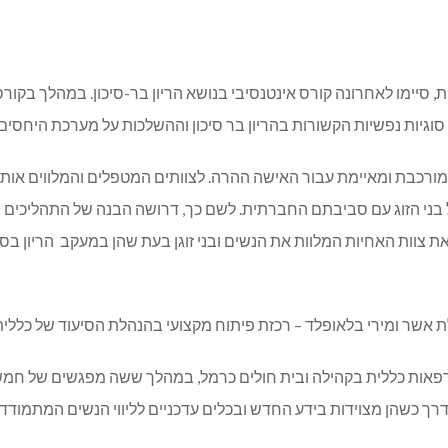
ת, סיימו לאחרונה קורס אינטנסיבי בנושא הריון בר-סיכון. במהלך בקורס ל
גיות נפשיות הקשורות בהריון בר סיכון וההשלכות על מערכת היחסים בי
ות מורכבת ומאיימת עבור האישה ההרה. לצוותים המטפלים והמלווים או
י הזוג עם סביבתם החברתית. לשם כך, דרושה הבנה של התהליכים הפיזיי
 את צוות האחיות המלוות את הנשים ובני זוגן בעת שהן במעקב הריון ב
ת אשר ומירי בלאופלד – רכזת פיתוח מקצועי בהנהלת הסיעוד של כללית 
פאות כללית בקהילה ובית חולים כרמל, במהלך ששה מפגשים של חמש 
ך כשהן מצוידות בידע החדש ובכלים עדכניים לליווי הנשים המתמודדות 