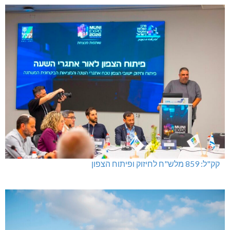
קק"ל: 859 מלש"ח לחיזוק ופיתוח הצפון