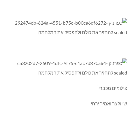
צילומים מכברי:
שי זלצר ואמיר ירחי