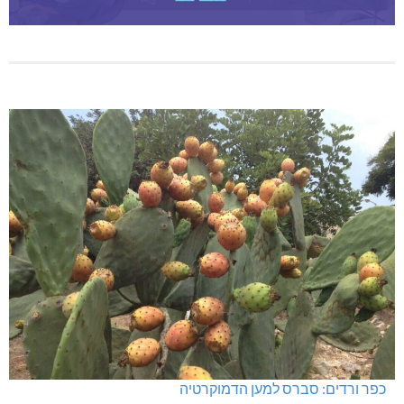
כפר ורדים: סברס למען הדמוקרטיה