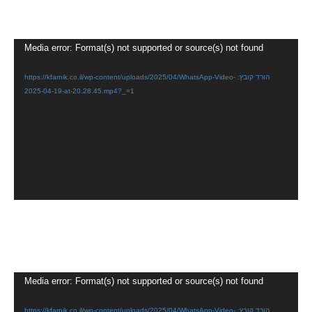
נגן
Media error: Format(s) not supported or source(s) not found
וידאו
הורד קובץ: https://kfarnik.co.il/wp-content/uploads/2025/04/WhatsApp-Video-
2025-04-19-at-20.28.45.mp4?_=1
נגן
Media error: Format(s) not supported or source(s) not found
וידאו
הורד קובץ: https://kfarnik.co.il/wp-content/uploads/2025/04/WhatsApp-Video-