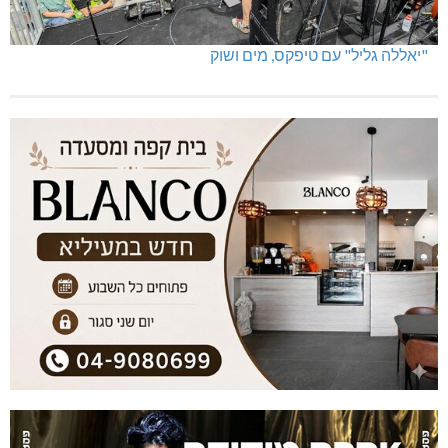
"יאללה גליל" עם טיפקס, מים ושוק