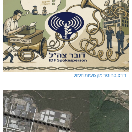
דו"צ בחוסר מקצועיות וזלזול