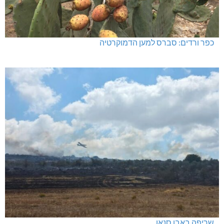
כפר ורדים: סברס למען הדמוקרטיה
שריפה באבו סנאן