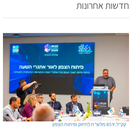
חדשות אחרונות
קק"ל: 859 מלש"ח לחיזוק ופיתוח הצפון