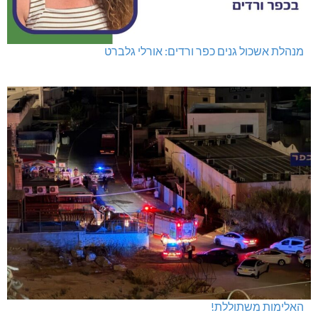
מנהלת אשכול גנים כפר ורדים: אורלי גלברט
האלימות משתוללת!