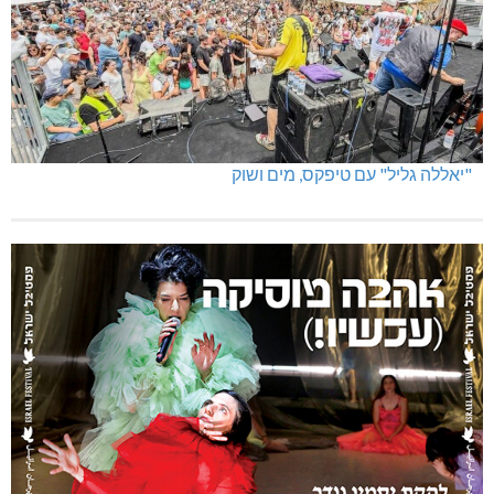
"יאללה גליל" עם טיפקס, מים ושוק