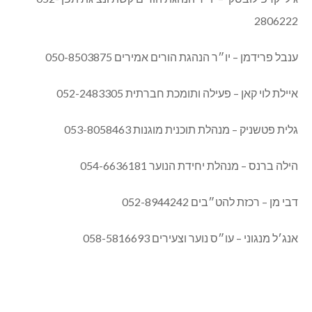
אחרת.
אנחנו כאן בשבילכם!
גילי קרפילובסקי – יו״ר הנהגת הורים קשת ונציגת תפן 052-
2806222
ענבל פרידמן – יו״ר הנהגת הורים אמירים 050-8503875
איילת לוי קאן – פעילה ותומכת חברתית 052-2483305
גלית פטשניק – מנהלת תוכנית מוגנות 053-8058463
הילה ברנס – מנהלת יחידת הנוער 054-6636181