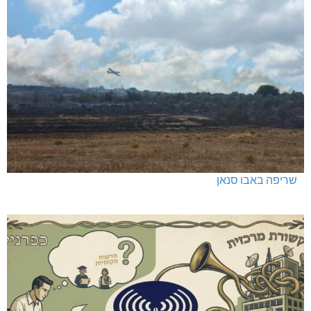
כפר ורדים: סברס למען הדמוקרטיה
שריפה באבו סנאן