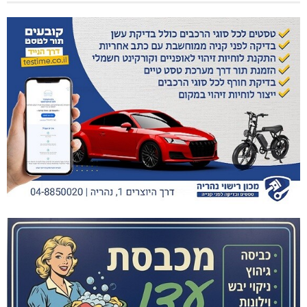
דבי מן – רכזת להט״בים 052-8944242
אנג׳ל מנגוני – עו״ס נוער וצעירים 058-5816693