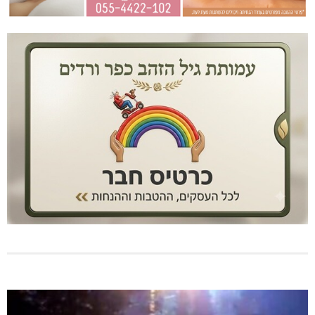
מנהלת אשכול גנים כפר ורדים: אורלי גלברט