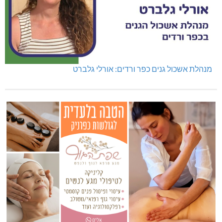
נהריה: נתפסו מאות אלפי שקלים ומט"ח