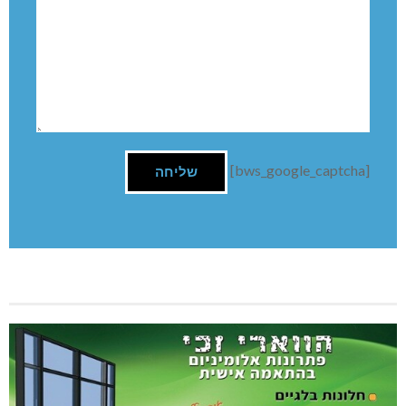
השארת תגובה
שם:
תגובה
[bws_google_captcha]