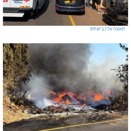
ינוח: מבנה רב תכליתי ב-120 מלש"ח