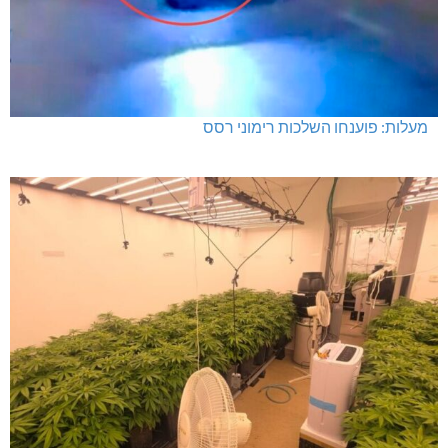
מעלות: פוענחו השלכות רימוני רסס