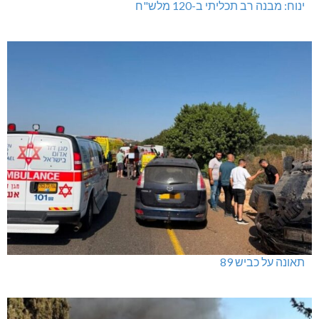
ינוח: מבנה רב תכליתי ב-120 מלש"ח
תאונה על כביש 89