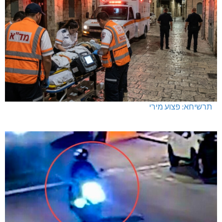
תרשיחא: פצוע מירי