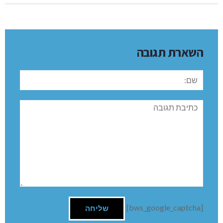
השארת תגובה
שם:
תגובה
[bws_google_captcha]