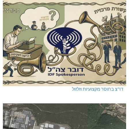
דו"צ בחוסר מקצועיות וזלזול