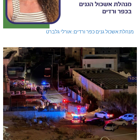
מנהלת אשכול גנים כפר ורדים: אורלי גלברט