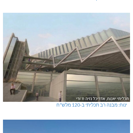
ינוח: מבנה רב תכליתי ב-120 מלש"ח