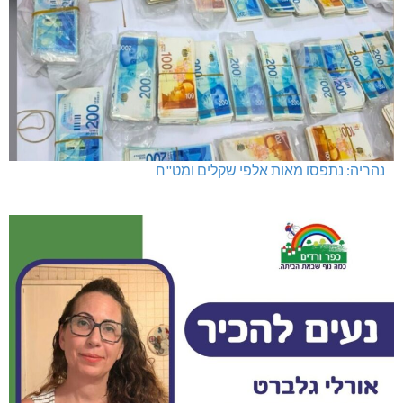
נהריה: נתפסו מאות אלפי שקלים ומט"ח