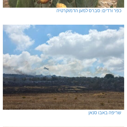
כפר ורדים: סברס למען הדמוקרטיה
שריפה באבו סנאן