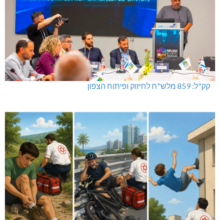
קק"ל: 859 מלש"ח לחיזוק ופיתוח הצפון