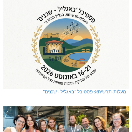
מעלות-תרשיחא: פסטיבל "באגליל - שכנים"