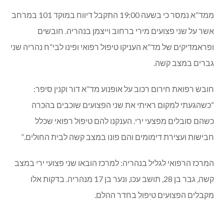
(12/1/2020. 19:30)
משטרת ישראל מסרה כי לפני זמן קצר התקבל דיווח על
אירוע ירי בשדרות הגעתון פינת ויצמן בנהריה. כוחות
משטרה במקום, פתחו בחקירת נסיבות האירוע, לצד סריקות
אחר מבצעי העבירה.
ממד”א נמסר כי בשעה 19:00 התקבל דיווח במוקד 101 במרחב
אשר על שני פצועים מירי ברחוב וייצמן בנהריה. חובשים
ופראמדיקים של מד”א העניקו טיפול רפואי ופינו לבי”ח נהריה שני
גברים במצב קשה.
חובש רפואת חירום רכוב על אופנוע מד”א דור וקנין סיפר:
“כשהגעתי למקום ראיתי את שני הפצועים שוכבים בהכרה