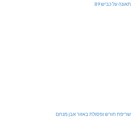
ינוח: מבנה רב תכליתי ב-120 מלש"ח