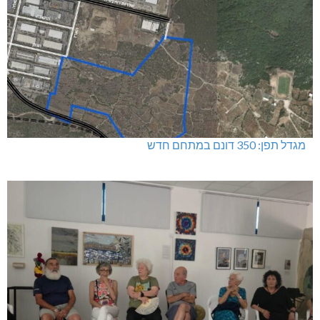
דו"צ בחוסר מקצועיות וזלזול
מגדל תפן: 350 דונם במתחם חדש