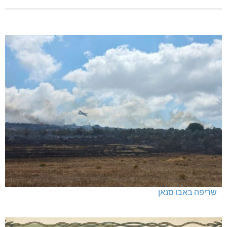
כפר ורדים: סברס למען הדמוקרטיה