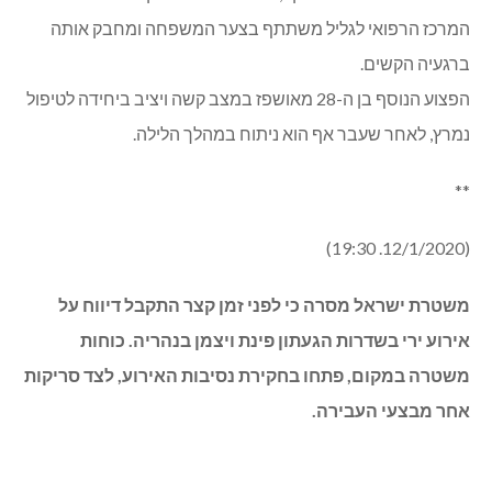
מהמרכז הרפאוי לגליל נמסר כי בסביבות השעה 23:00 הוכנס
הנער לניתוח מציל חיים, לאחר שנפגע בבית החזה ובעמוד
השדרה, תוך פגיעה באיברים פנימיים ודימום מאסיבי. בתום
הניתוח הועבר הנער לטיפול נמרץ ילדים, וכעבור כשעתיים,
בסביבות 2:30 לפנות בוקר, נאלצו הרופאים לקבוע את מותו.
המרכז הרפואי לגליל משתתף בצער המשפחה ומחבק אותה
ברגעיה הקשים.
הפצוע הנוסף בן ה-28 מאושפז במצב קשה ויציב ביחידה לטיפול
נמרץ, לאחר שעבר אף הוא ניתוח במהלך הלילה.
**