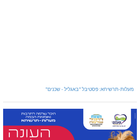
תאונה על כביש 89
שריפת חורש ופסולת באזור אבן מנחם