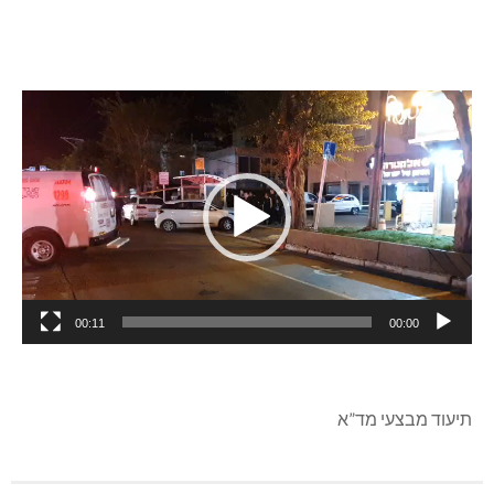
כשהם סובלים מפצעי ירי. הענקנו להם טיפול רפואי שכלל
חבישות ועצירת דימומים והם פונו במצב קשה לבית החולים.”
המרכז הרפואי לגליל בנהריה: למרכז הובאו שני פצועי ירי במצב
קשה, גבר בן 28, תושב עכו, ונער בן 17 מנהריה. בדקות אלו
מקבלים הפצועים טיפול בחדר ההלם.
נגן
וידאו