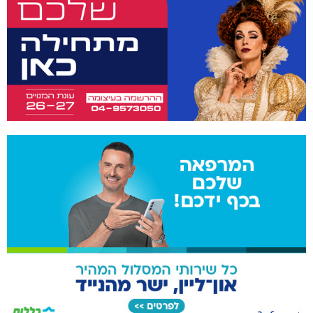
מעלות-תרשיחא: פסטיבל "באגליל - שכנים"