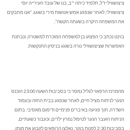
אבי ציצושווילי, מתוך דף הפיסבוק של עיריית נהריה
עדכון 13/1/2020 7:00
אבי ציצושווילי, הנער שנפגע אמש באורח קשה מאוד
מפגיעת כדור, מת הלילה במרכז הרפואי.
עיריית נהריה הודיעה הבוקר כי כואבת את מותו של אבי
ציצושווילי ז”ל, תלמיד כיתה י”ב, בנו של עובד העירייה יוסי
ציצושווילי, לאחר שנפגע אמש אנושות מירי בשוגג. “אנו מחבקים
את המשפחה היקרה בשעתה הקשה”.
בוינט נכתב כי הפצוע בן למשפחה המוכרת למשטרה, ונבחנת
האפשרות שציצושווילי נורה בשוגג בניסיון התנקשות.