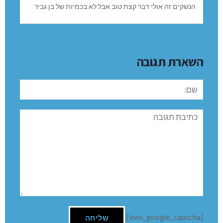
למעורבות ברצח הנער אבי ציצואשוילי ז”ל לפני כעשרה ימים
בנהריה. מפקד מחוז חוף, ניצב פרץ עמר, ערך שיחת טלפון
עם יוסי […]
אברהם
REPLY
12/11/2024 בשעה 23:27
הנשקים זה אולי דבר קצת טוב אבל לא בכמיות של בן גביר
השארת תגובה
שם: