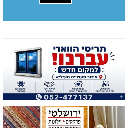
תגובה
[bws_google_captcha]