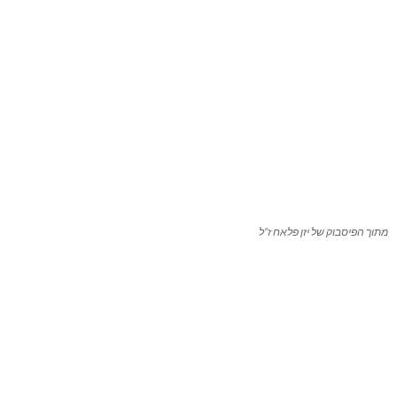
מתוך הפיסבוק של יזן פלאח ז”ל