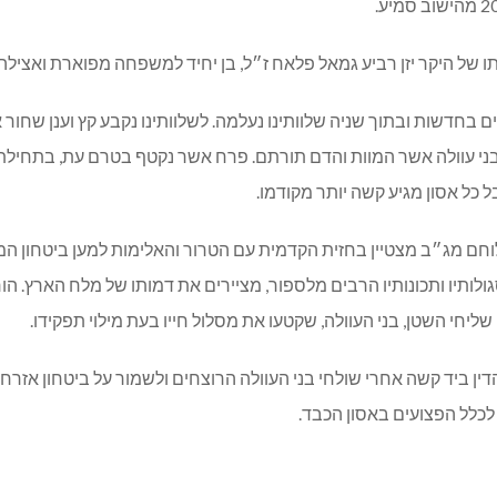
 של היקר יזן רביע גמאל פלאח ז״ל, בן יחיד למשפחה מפוארת ואצילה
ם בחדשות ובתוך שניה שלוותינו נעלמה. לשלוותינו נקבע קץ וענן שחור 
בני עוולה אשר המוות והדם תורתם. פרח אשר נקטף בטרם עת, בתחילת 
כל אסון מגיע קשה יותר מקודמו.
נה בהיותו לוחם מג״ב מצטיין בחזית הקדמית עם הטרור והאלימות למען ביטחון 
גולותיו ותכונותיו הרבים מלספור, מציירים את דמותו של מלח הארץ. הו
שליחי השטן, בני העוולה, שקטעו את מסלול חייו בעת מילוי תפקידו.
 ביד קשה אחרי שולחי בני העוולה הרוצחים ולשמור על ביטחון אזרחי
לל הפצועים באסון הכבד.