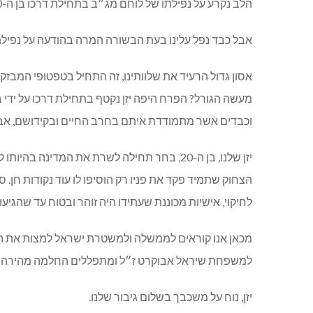
הלב נקרע על נפילתו של לוחם מג״ב בתחילת דרכו בן ה-20 מהישוב סמיע.
אבל כבד נפל עלינו בעת הבשורה המרה בהודעה על נפילתו
אסון גדול הרעיד את שלוותינו, זה התחיל בטפטופי המבזקי
מעשה הגורל? הפרח היפה יזן נקטף בתחילת דרכו על ידי 
וכבדים אשר מתמודדת איתם בחרב החיים ובקידושם, אבל 
יזן שלנו, בן ה-20, בחר תחילה לשרת את המדי
הצחוק שתמיד פקד את פניו רק הוסיפו לו עוד נקודות חן. ס
לחיקוי, אישיות מכוננת שעתידו היה זוהר ובטוח עד שהגיעו 
מכאן אנו קוראים לממשלה ולמשטרת ישראל למצות את הדין
למשפחת שיראל אבוקרט ז״ל ומתפללים החלמה מהירה לכ
יזן, נוח על משכבך בשלום גיבור שלנו.