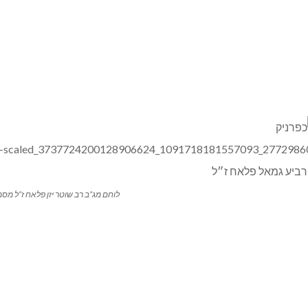
לוחם מג”ב רב שוטר יזן פלאח ז”ל מסמ