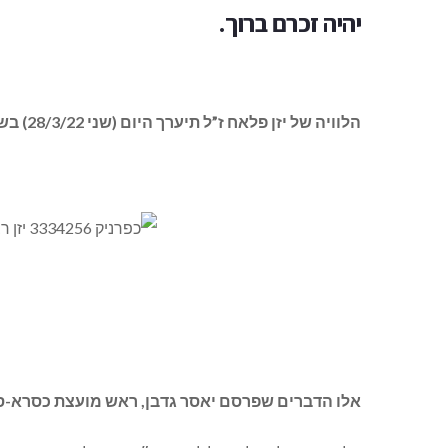
יהיה זכרם ברוך.
הלוויה של יזן פלאח ז”ל תיערך היום (שני 28/3/22) בשעה 16:00, ותצא מבית העם בכפר סמיע
אלו הדברים שפרסם יאסר גדבן, ראש מועצת כסרא-ס