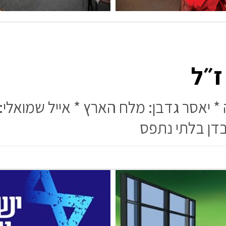
ז״ל
* יאסר גדבן: מלח הארץ * אייל שמואל
בדן בלתי נתפס