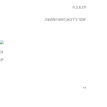
ת.נ.צ.ב.ה
יאסר ג׳דבאן ראש המועצה.
**