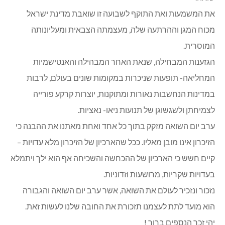
את המשמעות ואת התוקף לשבועה זו שואבת מדינת ישראל
מכוח המגן וההרתעה שלה, מעצמתה הצבאית ומעליונותה
המוסרית.
הגזענות המבחילה, שנאת האחר המבהילה והאנטישמיות
המחליאה- תופעות שניכרות במקומות שונים בעולם, לרבות
במדינות הנחשבות נאורות ומתוקנות, יוצרות קרקע פורייה
לצמיחתן ולשגשוגן של תנועות ניאו- נאציות.
ערב יום השואה מזקק בתוך כל אחד ואחת מאתנו את ההבנה כי
הזיכרון אינו מובן מאליו. ככל שהארכיון של הזיכרון מלא עדויות –
קיים חשש כי הארכיון של ההכחשה והשכיחה אף הוא ילך ויתמלא
בעדויות שקריות, מרושעות וזדוניות.
נזכור ונזכיר לעולם את השואה, אשר ערב יום השואה והגבורה
הוא מועד לתת לעצמנו תזכורת את החובה שלנו לעשות זאת.
יהי זכר הנספים ברוך !