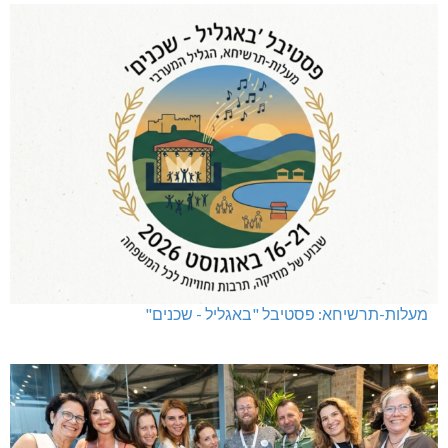
מעלות-תרשיחא: פסטיבל "באגליל - שכנים"