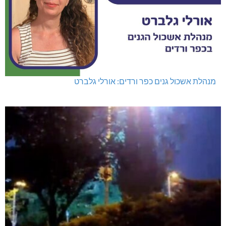
מנהלת אשכול גנים כפר ורדים: אורלי גלברט