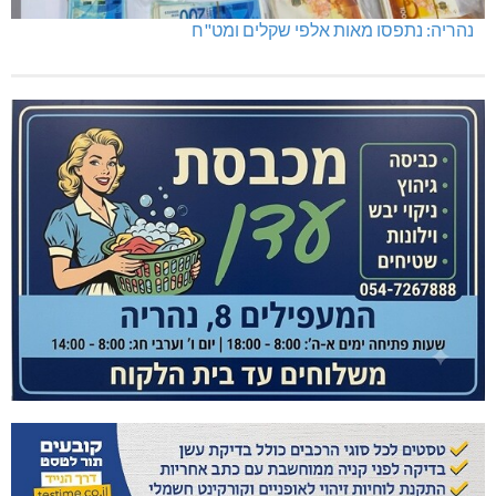
נהריה: נתפסו מאות אלפי שקלים ומט"ח