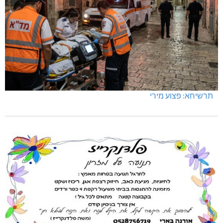
תרשיחא: פצוע מירי