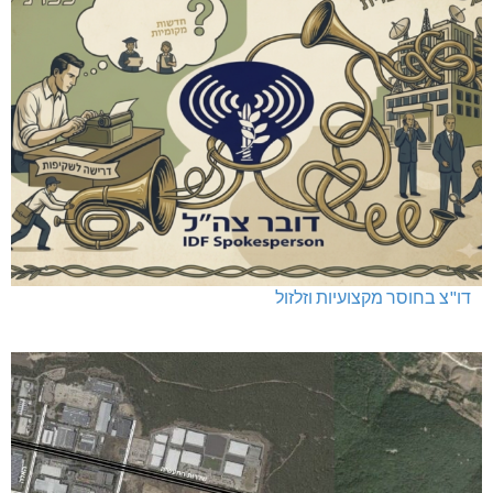
דו"צ בחוסר מקצועיות וזלזול