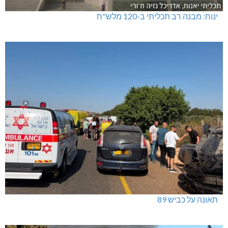
ינוח: מבנה רב תכליתי ב-120 מלש"ח
תאונה על כביש 89