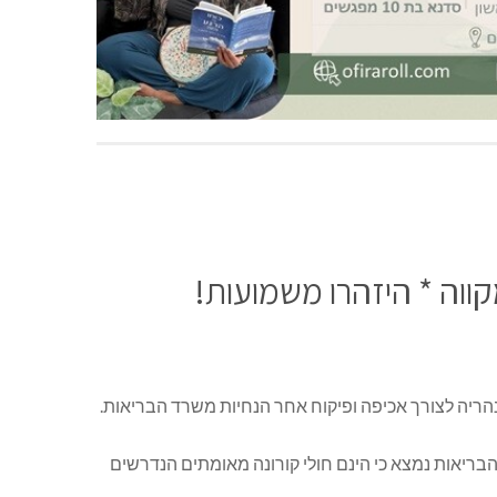
וה * היזהרו משמועות!
יה לצורך אכיפה ופיקוח אחר הנחיות משרד הבריאות.
 נהריה בשנות ה-40 לחייהם, כאשר עפ”י רישומי משרד הבריאות נמצא כי הינם חולי קורונה מאומתים הנדרשים