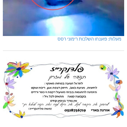
מעלות: פוענחו השלכות רימוני רסס