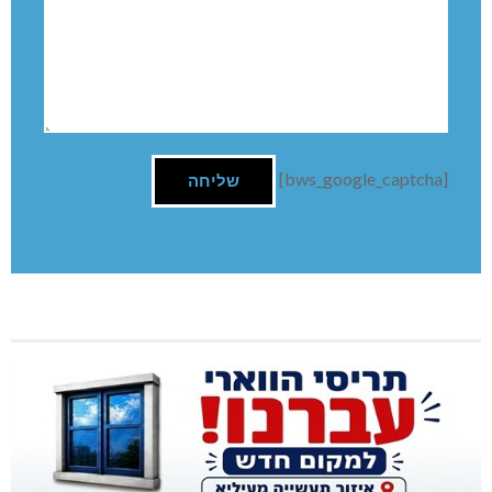
השארת תגובה
שם:
תגובה
[bws_google_captcha]