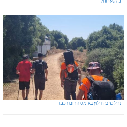
בהשערות?
נחל כזיב: חילוץ בעומס החום הכבד