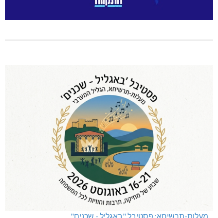
מעלות-תרשיחא: פסטיבל "באגליל - שכנים"