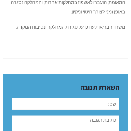
תסמינים נשימתיים וחלה הידרדרות במצבו.
לאחר שנלקחו ממנו מטושים והוא אובחן כחיובי לקורונה, הועבר
המטופל
למחלקת הקורונה, שנפתחה מחדש בימים אלו.
בעקבות תחקיר אפידימיולוגי שבוצע ע”י היחידה למניעת
זיהומים, הוצאו לבידוד עשרות אנשי צוות שנחשפו לאותו חולה,
ויילקחו מהם מטושים עפ”י הנהלים.
המטופלים שאושפזו במחלקה פנימית א’, ואשר לא נחשפו לחולה
המאומת, הועברו לאשפוז במחלקות אחרות, והמחלקה נסגרה
באופן זמני לצורך חיטוי וניקיון.
משרד הבריאות עודכן על סגירת המחלקה ונסיבות המקרה.