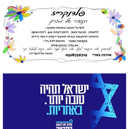
שריפת חורש ופסולת באזור אבן מנחם