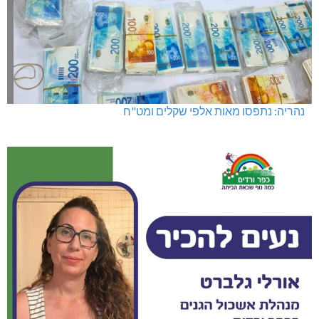
מועדון "פסק זמן" בגלריה הלבנה
נהריה: נתפסו מאות אלפי שקלים ומט"ח