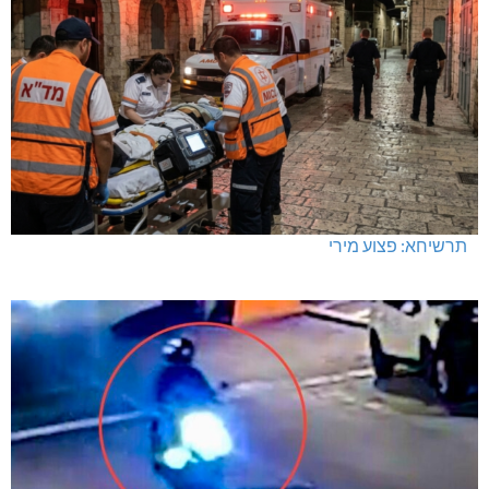
תרשיחא: פצוע מירי