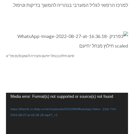
למרכז הרפואי לגליל המערבי בנהריה להמשך בדיקות וטיפול.
סיום חילוץ בנחל יחיעם וחבירה לאמבולנס מד”א
נגן
Media error: Format(s) not supported or source(s) not found
וידאו
הורד קובץ: https://kfarnik.co.il/wp-content/uploads/2022/08/WhatsApp-Video-
2022-08-27-at-16.36.18.mp4?_=1