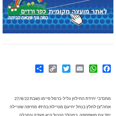
Share
Copy
Twitter
WhatsApp
Email
Facebook
Link
מתנדבי יחידת החילוץ גליל-כרמל סיימו (שבת 27/8/22
אחה”צ) לחלץ בנחל יחיעם מטיילת בת 49 מחיפה שטיילה
יחד עם משפחתה. במהלך הטיול היא מעדה ונחבלה