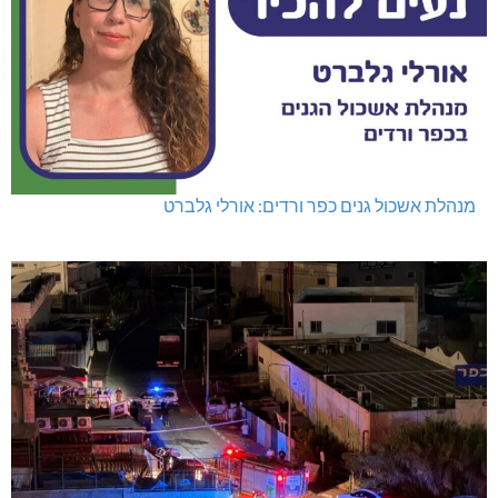
מנהלת אשכול גנים כפר ורדים: אורלי גלברט