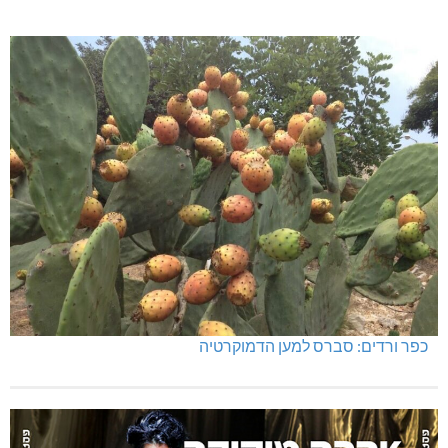
כפר ורדים: סברס למען הדמוקרטיה