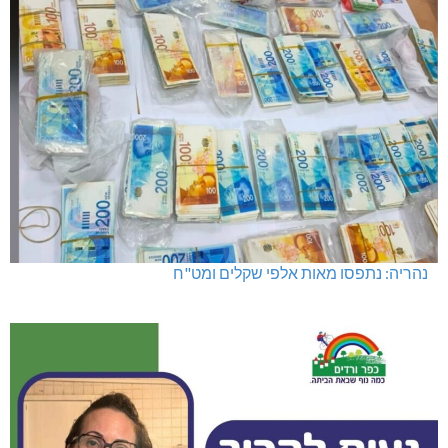
נהריה: נתפסו מאות אלפי שקלים ומט"ח