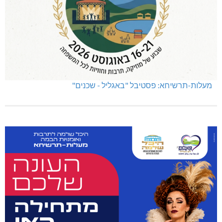
מעלות-תרשיחא: פסטיבל "באגליל - שכנים"