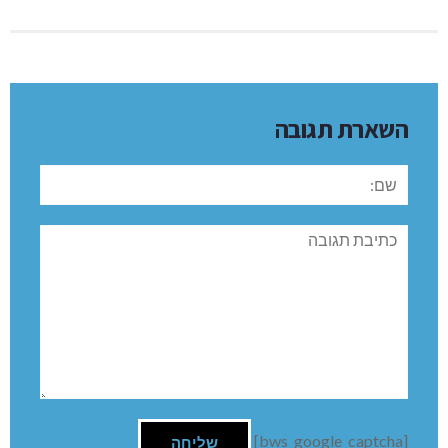
השארת תגובה
שם:
תגובה
[bws_google_captcha]