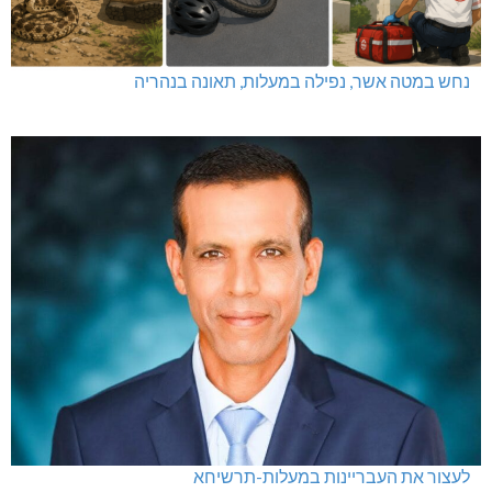
נחש במטה אשר, נפילה במעלות, תאונה בנהריה
לעצור את העבריינות במעלות-תרשיחא