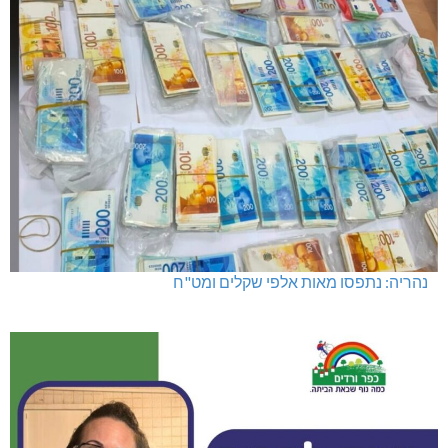
נהריה: נתפסו מאות אלפי שקלים ומט"ח