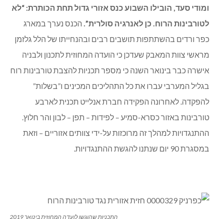
ומודי סעד, הובילו השבוע כנס אזורי גדול תחת הכותרת: “לא
לטורבינות הרוח. כן לאנרגיה סולרית”.
הכנס נערך במארג
כפר ורדים בהשתתפות תושבים רבים ובהנחייתו של הלל גלזמן
מראשי צוות המאבק שעדכן כי הועדה המחוזית לתכנון ולבניה
אישרה כבר בינואר השנה כי מספר תכניות להצבת טורבינות רוח
בגליל המערבי עברו את כל התהליכים המכינים ו”בשלות”
להפקדה. לאחרונה הפקידה חברת אנלייט תכנית לארבע
טורבינות באזור כסרא-סמיע – לפידות – תפן – לבון והר חלוץ.
ההתנגדויות למהלך זה מרוכזות על-ידי צוותים אזוריים – וזאת
במסגרת 90 יום שנתנו להגשת ההתנגדויות.
התכניות שהוגשו לועדה המחוזית בינואר 2019