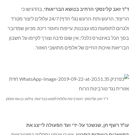
ד”ר זאב קלינסקי הרחיב בנושא הבריאותי
, בהדגישו כי
הריצוד, הרעש ותת-הרעש (גלי הדף) 24/7 עלולים ליצור מטרד
ולגרום לתופעות כמו עצבנות, עייפות וחוסר ריכוז. מכיוון שמדובר
בסך הכל באינטרס כלכלי, אין שום סיבה וצורך לקיימו על חשבון
הבריאות ואיכות החיים של אלפים מתושבי האזור.
ד”ר זאב קלינסקי: הטורבינות עלולות לפגוע בבריאות. צילום: בן עמי מוסק
עו”ד רשף חן, שנשכר על-ידי ועד הפעולה לייצג את
התושבים בוועדות התכנון,
ציין כי אנחנו נתקלים במוטיבציות