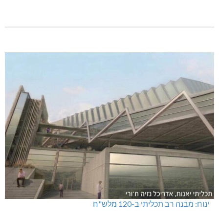
ינוח: מבנה רב תכליתי ב-120 מלש"ח