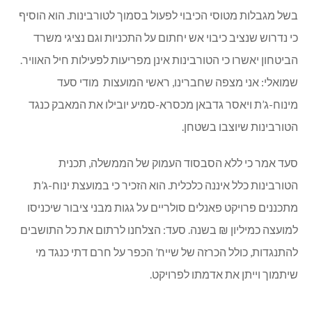
בשל מגבלות מטוסי הכיבוי לפעול בסמוך לטורבינות. הוא הוסיף
כי נדרוש שנציב כיבוי אש יחתום על התכניות וגם נציגי משרד
הביטחון יאשרו כי הטורבינות אינן מפריעות לפעילות חיל האוויר.
שמואלי: אני מצפה שחברינו, ראשי המועצות מודי סעד
מינוח-ג’ת ויאסר גדבאן מכסרא-סמיע יובילו את המאבק כנגד
הטורבינות שיוצבו בשטחן.
סעד אמר כי ללא הסבסוד העמוק של הממשלה, תכנית
הטורבינות כלל איננה כלכלית. הוא הזכיר כי במועצת ינוח-ג’ת
מתכננים פרויקט פאנלים סולריים על גגות מבני ציבור שיכניסו
למועצה כמיליון ₪ בשנה. סעד: הצלחנו לרתום את כל התושבים
להתנגדות, כולל הכרזה של שייח’ הכפר על חרם דתי כנגד מי
שיתמוך וייתן את אדמתו לפרויקט.