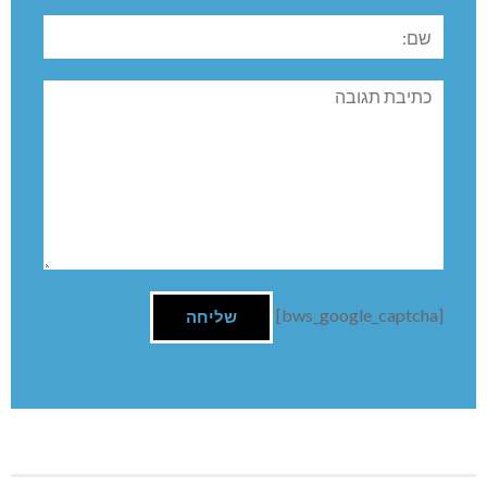
שם:
תגובה
[bws_google_captcha]