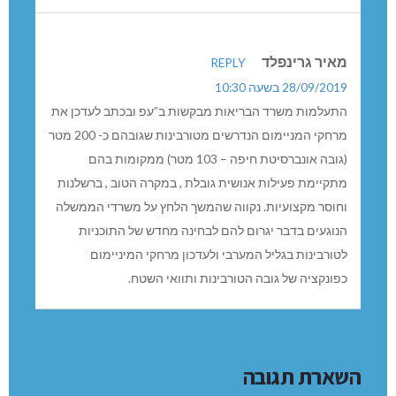
מאיר גרינפלד
REPLY
28/09/2019 בשעה 10:30
התעלמות משרד הבריאות מבקשות ב”עפ ובכתב לעדכן את
מרחקי המניימום הנדרשים מטורבינות שגובהם כ- 200 מטר
(גובה אונברסיטת חיפה – 103 מטר) ממקומות בהם
מתקיימת פעילות אנושית גובלת , במקרה הטוב , ברשלנות
וחוסר מקצועיות. נקווה שהמשך הלחץ על משרדי הממשלה
הנוגעים בדבר יגרום להם לבחינה מחדש של התוכניות
לטורבינות בגליל המערבי ולעדכון מרחקי המיניימום
כפונקציה של גובה הטורבינות ותוואי השטח.
השארת תגובה