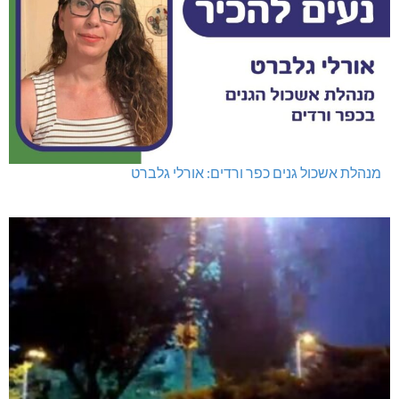
מנהלת אשכול גנים כפר ורדים: אורלי גלברט