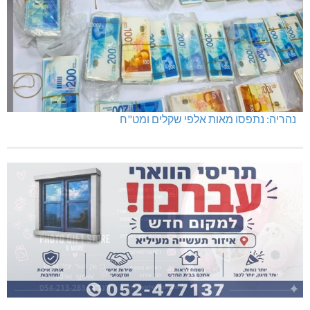
נהריה: נתפסו מאות אלפי שקלים ומט"ח