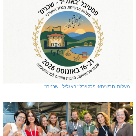
שריפת חורש ופסולת באזור אבן מנחם
מעלות-תרשיחא: פסטיבל "באגליל - שכנים"