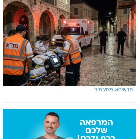
מחיר מטרה במעלות: החל מ-728,000 ₪
תרשיחא: פצוע מירי