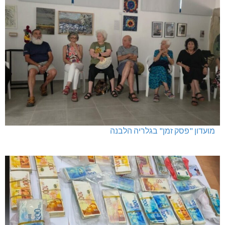
מגדל תפן: 350 דונם במתחם חדש
מועדון "פסק זמן" בגלריה הלבנה