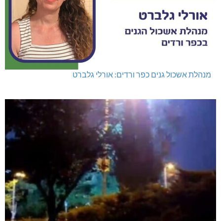
מנהלת אשכול גנים כפר ורדים: אורלי גלברט