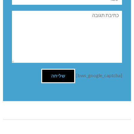
שם:
תגובה
[bws_google_captcha]