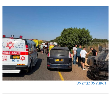
ינוח: מבנה רב תכליתי ב-120 מלש"ח
תאונה על כביש 89