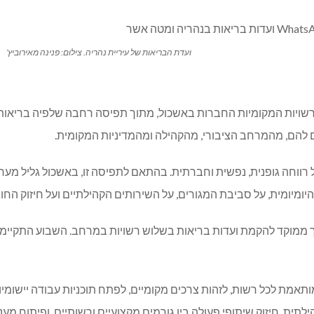
ועדת הבריאות של עיריית נהריה. צילום: פנינה מאירוביץ’
ברשויות המקומיות החברות באשכול, מתוך תפיסה רחבה שלפיה בריאו
 להם, מהמרחב הציבורי, מהקהילה ומהמדיניות המקומית.
 רווחה גופנית, נפשית וחברתית. בהתאם לתפיסה זו, באשכול גליל מער
יומיומית, על סביבת המגורים, על השירותים הקהילתיים ועל חיזוק החוס
ממוקד להקמת ועדות בריאות בשלוש רשויות במרחב. השבוע התקיימו 
ותאמת לכל רשות, לזהות צרכים מקומיים, לפתח תוכניות עבודה יישומי
תית, חיזוק שיתופי פעולה בין גורמים מקצועיים ורשותיים, ופיתוח מענ