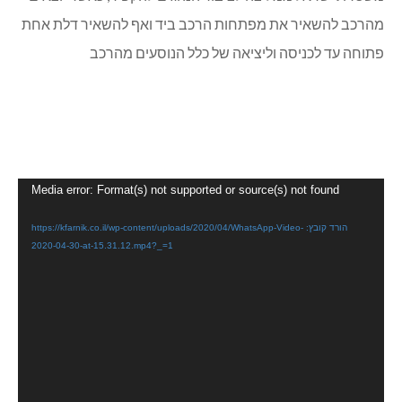
מהרכב להשאיר את מפתחות הרכב ביד ואף להשאיר דלת אחת
פתוחה עד לכניסה וליציאה של כלל הנוסעים מהרכב
נגן
Media error: Format(s) not supported or source(s) not found
וידאו
הורד קובץ: https://kfarnik.co.il/wp-content/uploads/2020/04/WhatsApp-Video-
2020-04-30-at-15.31.12.mp4?_=1