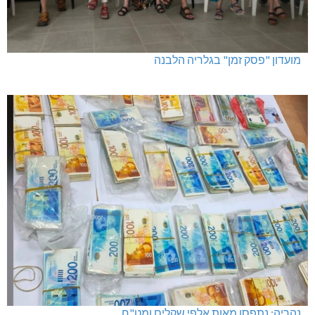
מועדון "פסק זמן" בגלריה הלבנה
נהריה: נתפסו מאות אלפי שקלים ומט"ח