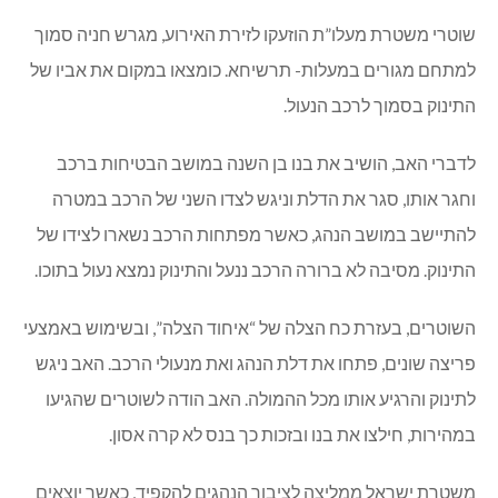
שוטרי משטרת מעלו”ת הוזעקו לזירת האירוע, מגרש חניה סמוך
למתחם מגורים במעלות- תרשיחא. כומצאו במקום את אביו של
התינוק בסמוך לרכב הנעול.
לדברי האב, הושיב את בנו בן השנה במושב הבטיחות ברכב
וחגר אותו, סגר את הדלת וניגש לצדו השני של הרכב במטרה
להתיישב במושב הנהג, כאשר מפתחות הרכב נשארו לצידו של
התינוק. מסיבה לא ברורה הרכב ננעל והתינוק נמצא נעול בתוכו.
השוטרים, בעזרת כח הצלה של “איחוד הצלה”, ובשימוש באמצעי
פריצה שונים, פתחו את דלת הנהג ואת מנעולי הרכב. האב ניגש
לתינוק והרגיע אותו מכל ההמולה. האב הודה לשוטרים שהגיעו
במהירות, חילצו את בנו ובזכות כך בנס לא קרה אסון.
משטרת ישראל ממליצה לציבור הנהגים להקפיד, כאשר יוצאים