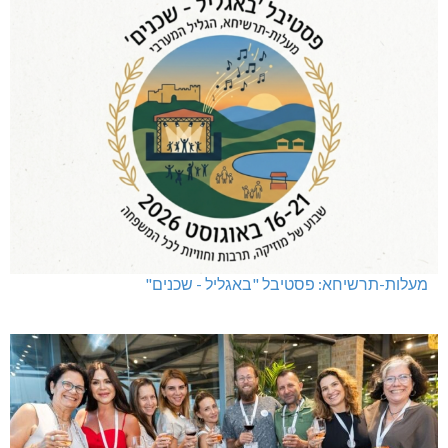
מעלות-תרשיחא: פסטיבל "באגליל - שכנים"