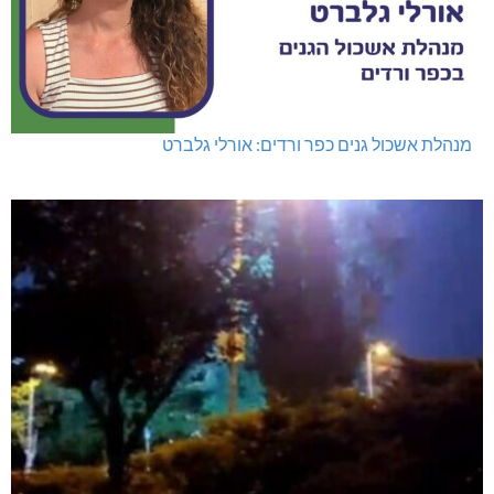
מנהלת אשכול גנים כפר ורדים: אורלי גלברט