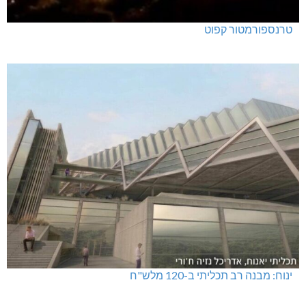
טרנספורמטור קפוט
ינוח: מבנה רב תכליתי ב-120 מלש"ח