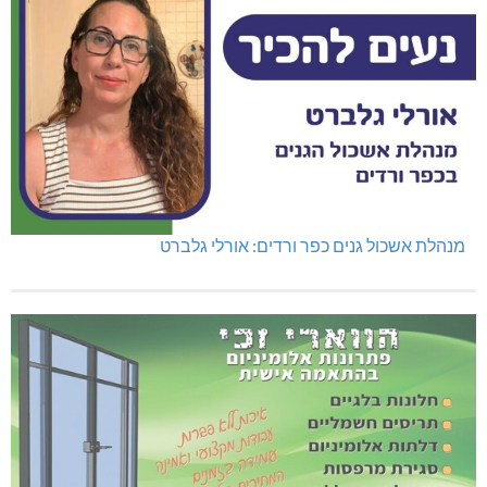
נהריה: נתפסו מאות אלפי שקלים ומט"ח
מנהלת אשכול גנים כפר ורדים: אורלי גלברט