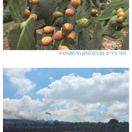
כפר ורדים: סברס למען הדמוקרטיה