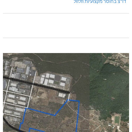
דו"צ בחוסר מקצועיות וזלזול