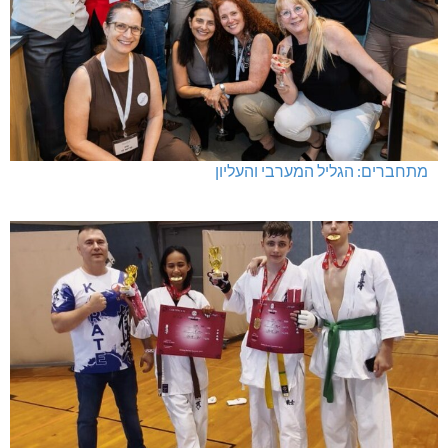
מעלות-תרשיחא: פסטיבל "באגליל - שכנים"