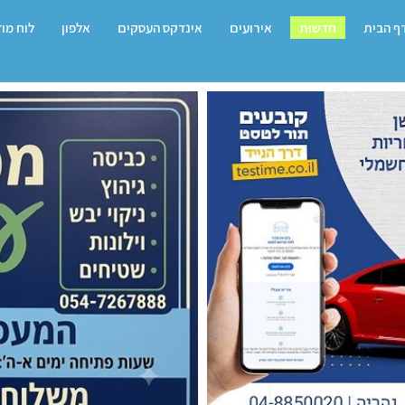
ף הבית
חדשות
אירועים
אינדקס העסקים
אלפון
לוח מו