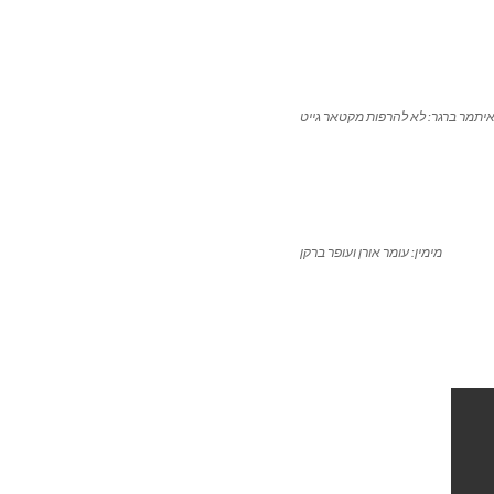
יתמר ברגר: לא להרפות מקטאר גייט
מימין: עומר אורן ועופר ברקן