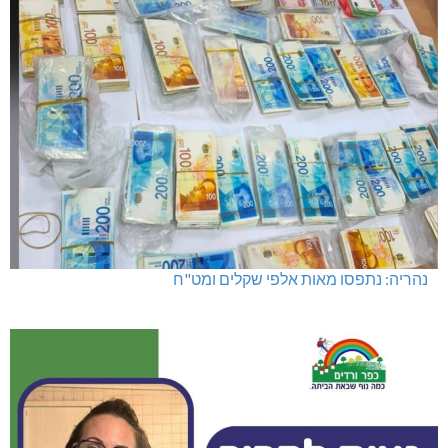
נהריה: נתפסו מאות אלפי שקלים ומט"ח