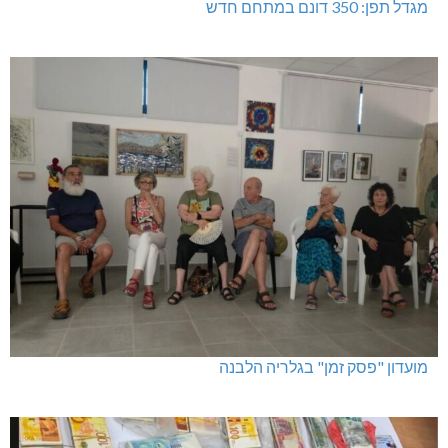
מגדל תפן: 350 דונם במתחם חדש
מועדון "פסק זמן" בגלריה הלבנה