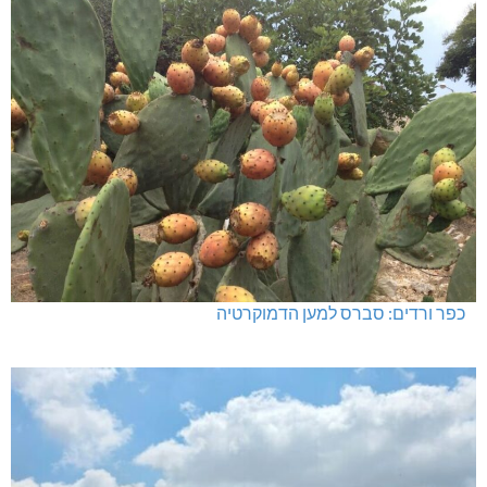
כפר ורדים: סברס למען הדמוקרטיה