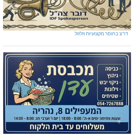
דו"צ בחוסר מקצועיות וזלזול