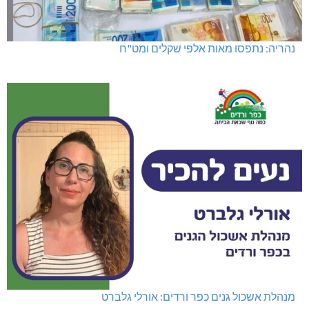
נהריה: נתפסו מאות אלפי שקלים ומט"ח
מנהלת אשכול גנים כפר ורדים: אורלי גלברט