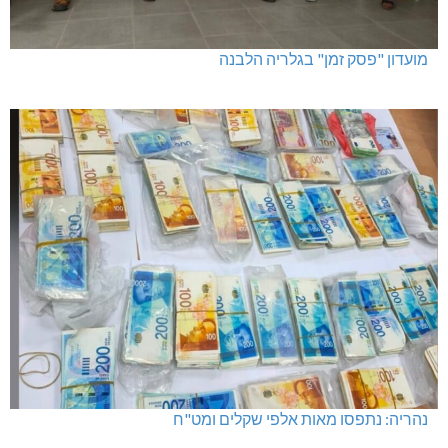
מועדון "פסק זמן" בגלריה הלבנה
נהריה: נתפסו מאות אלפי שקלים ומט"ח