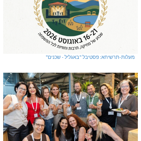
מעלות-תרשיחא: פסטיבל "באגליל - שכנים"