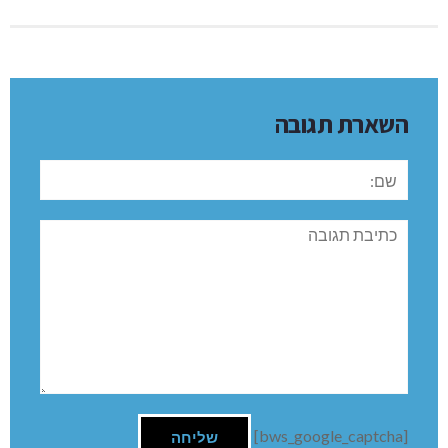
השארת תגובה
שם:
תגובה
[bws_google_captcha]