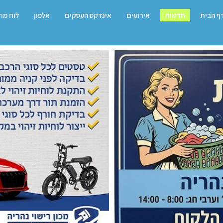
ף הבית
חדשות
אירועים
אינדקס העסקים
אלפון
לוח מו