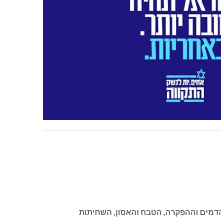
נת ממשלת הדמים וההפקרה, הטבח והאסון, השחיתות