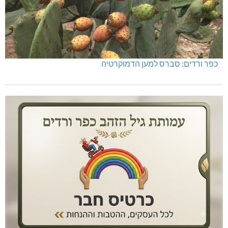
כפר ורדים: סברס למען הדמוקרטיה