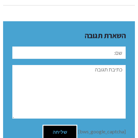
השארת תגובה
שם:
תגובה
[bws_google_captcha]