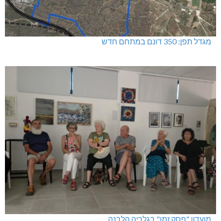
מגדל תפן: 350 דונם במתחם חדש
מועדון "פסק זמן" בגלריה הלבנה