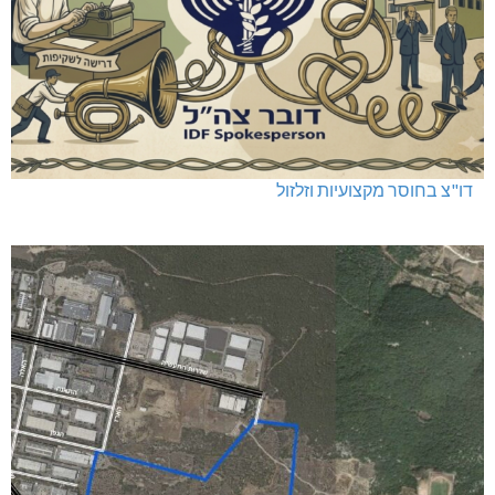
דו"צ בחוסר מקצועיות וזלזול