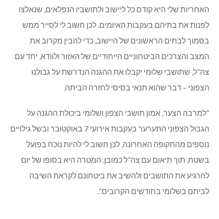
האחריות שלי היא קודם כל ליישוב ולתושביו הנפלאים, שנאלצו
לפנות את בתיהם בעקבות האיומים. לכן חשוב לי לסייר ממש
בסמוך לבתים הראשונים של היישוב, כדי להבין מקרוב את
המצב והצרכים הביטחוניים הייחודיים של האזור ולוודא, יחד עם
צה”ל, שתושבי שלומי יקבלו את ההגנה הנדרשת על גבולנו
הצפוני – דבר שהוא תנאי בסיסי לחזרה הביתה.
“למרבה הצער, אמון תושבי הצפון ושלומי ביכולת ההגנה על
הגבול הצפוני התערער בעקבות אירועי 7 באוקטובר ובשל גילויים
נוספים מהתקופה האחרונה, לכן חשוב לי להיות נוכח בפועל
בשטח, תוך תיאום עם צה”ל כמובן. המטרה היא בסופו של יום
להרגיע את התושבים ולהשיב את ביטחונם לקראת השיבה
לביתם בשלומי בחודשים הקרובים”.