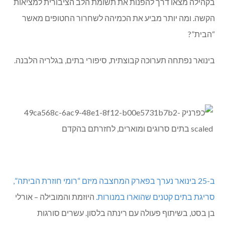
בקהילה מצאו דרך להפנות את תשומת הלב הציבורית למציאות
הקשה. ומה יותר מביע את הכמיהה לשחרור החטופים מאשר
“הבית”?
בינואר נפתחה תערוכה קבוצתית, סיפורי בתים, בגלריה הלבנה.
ב-25 בינואר נערך בפארק המחצבה מיזם “רומי חוזרת הביתה”,
סריגת בתים קטנים שהוארו במנורות.
היוזמת והמובילה – אורלי
בן בסט, בשיתוף פעולה עם רינתה בלסון. עשרים סורגות