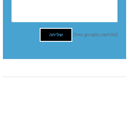
[bws_google_captcha]