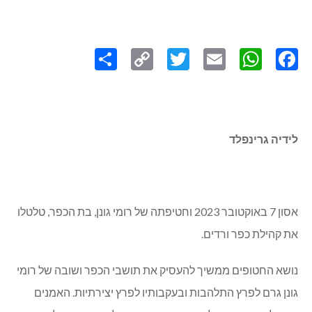
Share
Copy
Twitter
WhatsApp
Email
Facebook
Link
לידיה גרינפלד
אסון 7 באוקטובר 2023 וחטיפתה של רומי גונן, בת הכפר, טלטלו
את קהילת כפר ורדים.
נושא החטופים ממשיך להעסיק את תושבי הכפר ושובה של רומי
גונן גרם לפרץ התלהבות ובעקבותיו לפרץ יצירתיות. האמנים