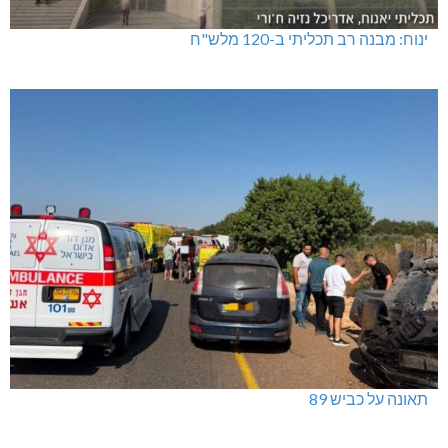
ינוח: מבנה רב תכליתי ב-120 מלש"ח
תאונה על כביש 89