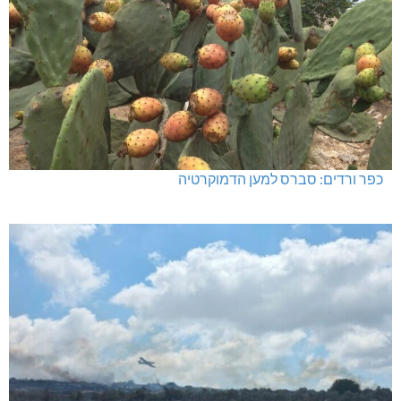
כפר ורדים: סברס למען הדמוקרטיה