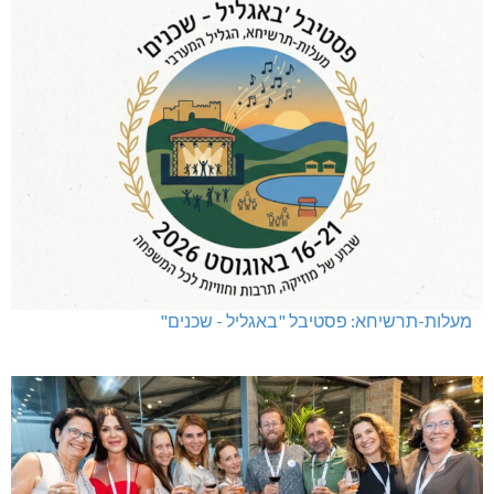
מעלות-תרשיחא: פסטיבל "באגליל - שכנים"