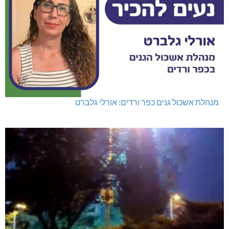
מנהלת אשכול גנים כפר ורדים: אורלי גלברט