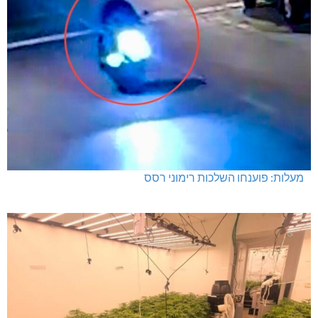
מעלות: פוענחו השלכות רימוני רסס