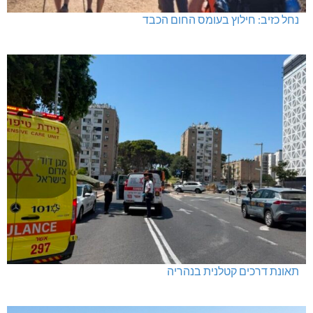
נחל כזיב: חילוץ בעומס החום הכבד
תאונת דרכים קטלנית בנהריה