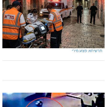
תרשיחא: פצוע מירי