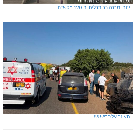
ינוח: מבנה רב תכליתי ב-120 מלש"ח
תאונה על כביש 89