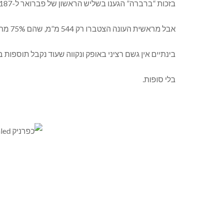
בזכות “ברברה” הגענו בשליש הראשון של פברואר ל-187 מ”מ גשם: כ-15% מעל לממוצע הרב שנתי לחודש זה.
אבל מראשית העונה הצטברו רק 544 מ”מ, שהם 75% מהממוצע המצטבר לסוף החודש.
בינתיים אין גשם רציני באופק ונקווה שעוד נקבל תוספות 
בלי סופות.