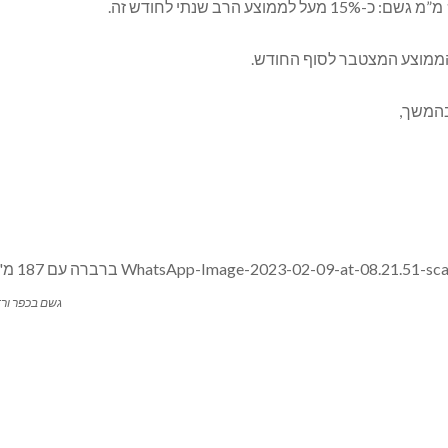
בהמשך,
גשם בכפר ורדים, 