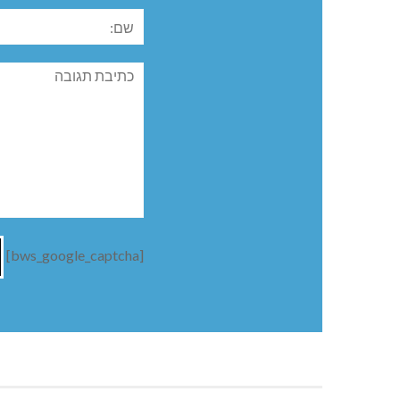
שם:
תגובה
[bws_google_captcha]