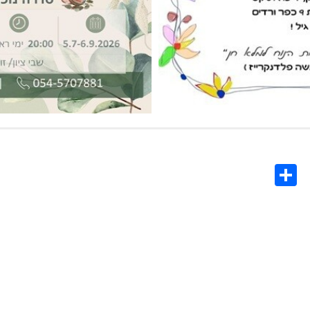
Share
Co
L