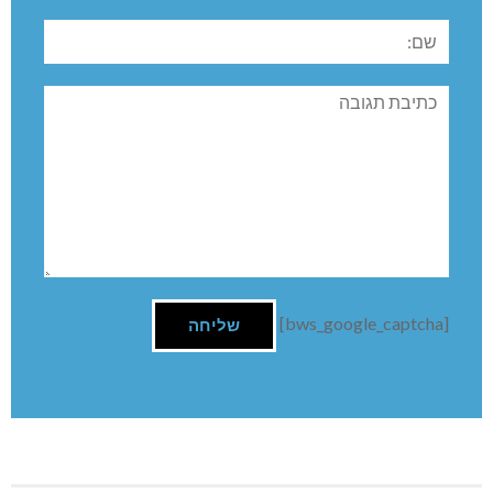
שם:
תגובה
[bws_google_captcha]