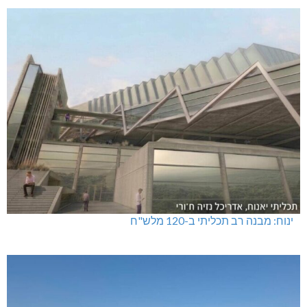
ינוח: מבנה רב תכליתי ב-120 מלש"ח