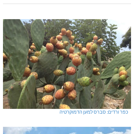
כפר ורדים: סברס למען הדמוקרטיה