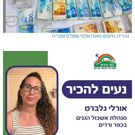
נהריה: נתפסו מאות אלפי שקלים ומט"ח