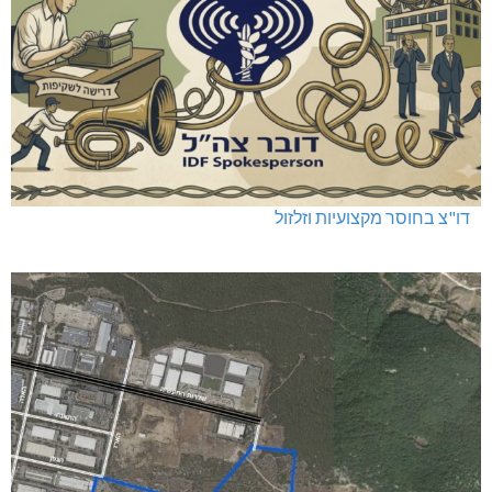
דו"צ בחוסר מקצועיות וזלזול