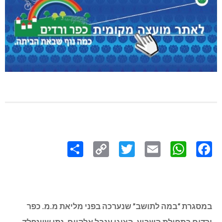
Share
Copy
Twitter
WhatsApp
Email
Facebook
Link
במסגרת “במה לתושב” שנערכה בפני מליאת מ.מ. כפר
ורדים בתחילת השבוע, הציגו ענבל אלקיים, נתי שיינפלד