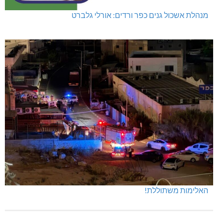
מנהלת אשכול גנים כפר ורדים: אורלי גלברט
האלימות משתוללת!