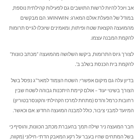
אב ויוכל להיות לרשות התושבים גם לפעילות קהילתית נוספת,
במודל של הפעלת אולם המארג: WINWIN. הם מבקשים
מהמועצה הקצאת שטח ופיתוח, ומאמינים שיוכלו לגייס תרומות
להקמת המבנה עצמו.
לצורך גיוס התרומות, ביקשו השלושה מהמועצה “מכתב כוונות”
להקמת בית הכנסת בשלב ב’.
בדיון עלה גם מיקום אפשרי: השטח הצמוד למאר”ג נפסל בשל
הצורך בשינוי יעוד – אולם קיימת היתכנות גבוהה לשטח שבין
רחובות כרמל והדס (מתחת למרכז הקהילתי והקונסרבטוריון)
המיועד למבני ציבור, כולל למבנה המועצה החדש. אם וכאשר.
חבר המועצה ניר שילה תמך בהעברת מכתב הכוונות, והוסיף כי
בשל המתחים שהיו בעבר על רקע המאבק הדתי-חילוני (מקווה,