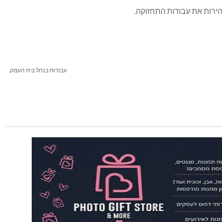
ת מזג האוויר הצופה המשך גשמים השבוע, יצאו עובדי רשות
ירועים הבאים שיגיעו.
בשבוע שעבר, ביום ראשון, ירדה כמות משקעים גדולה יותר מאירוע הגשם הגדול של ינואר 2020, בו גם נסחף מוטי בן שבת ז”ל
מנוע הצפות חמורות יותר בנהריה וצפון העיר כלל לא הוצף לאור
נחל יחיעם, רשות הניקוז מבצעת עבודות פינוי סחף
נגר עילי ומנעו מהמים להגיע אל העיר בחלקה הצפונית. מאגר