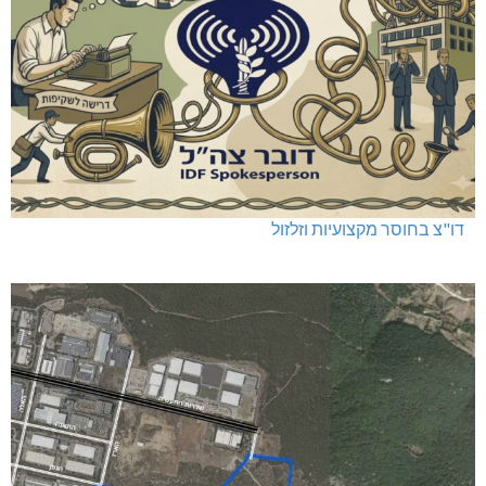
לעצור את העבריינות במעלות-תרשיחא
כפר ורדים: סברס למען הדמוקרטיה