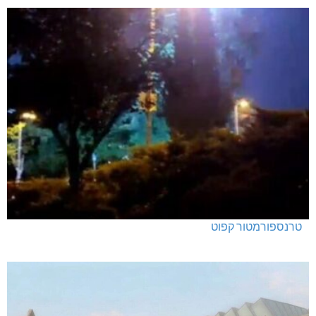
נהריה: נתפסו מאות אלפי שקלים ומט"ח