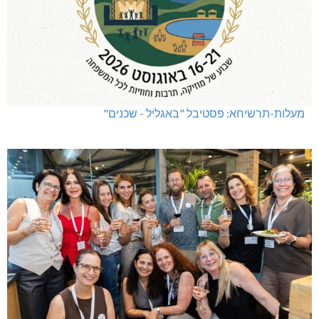
ינוח: מבנה רב תכליתי ב-120 מלש"ח