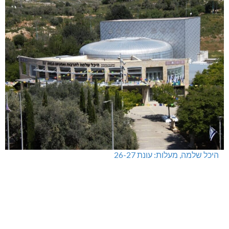
שריפת חורש ופסולת באזור אבן מנחם
מעלות-תרשיחא: פסטיבל "באגליל - שכנים"