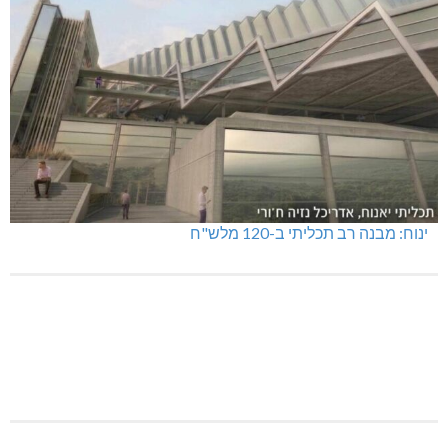
מנהלת אשכול גנים כפר ורדים: אורלי גלברט