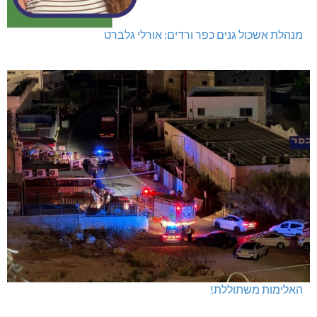
מגדל תפן: 350 דונם במתחם חדש
מועדון "פסק זמן" בגלריה הלבנה