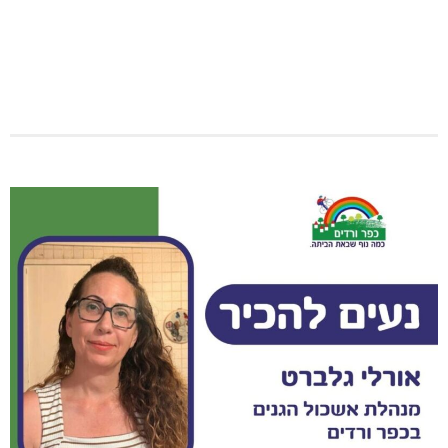
דו"צ בחוסר מקצועיות וזלזול