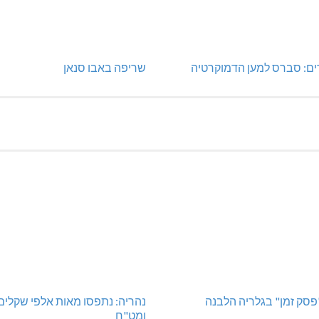
ים: סברס למען הדמוקרטיה
שריפה באבו סנאן
"פסק זמן" בגלריה הלבנה
נהריה: נתפסו מאות אלפי שקלים
ומט"ח