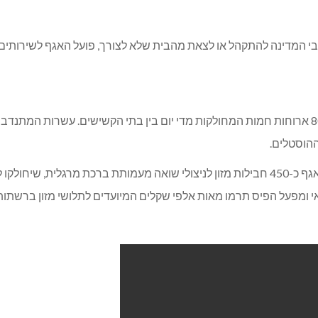
י המדינה להתקהל או לצאת מהבית שלא לצורך, פועל האגף לשירותי
מיד עם צאת ההנחיות התארגנו בבית הקשיש לבשל כ-800 ארוחות חמות המחולקות מדי יום בין בתי הק
ההוסטלים.
במקביל, לקראת חג הפסח שיחול בעוד כשבועיים ארגן האגף כ-450 חבילות מזון לניצולי שואה מ
 ומפעל הפיס תרמו מאות אלפי שקלים המיועדים לתלושי מזון ברשתות ה