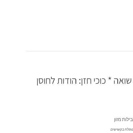
מות לקשישים, 450 חבילות לניצולי שואה * כוכי חזן: הודות לחוסן
טפלת בקשישים