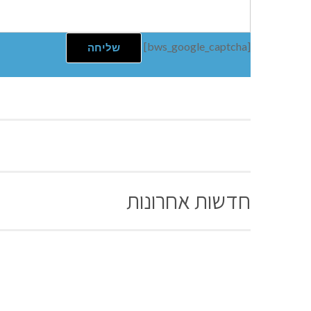
[bws_google_captcha]
חדשות אחרונות