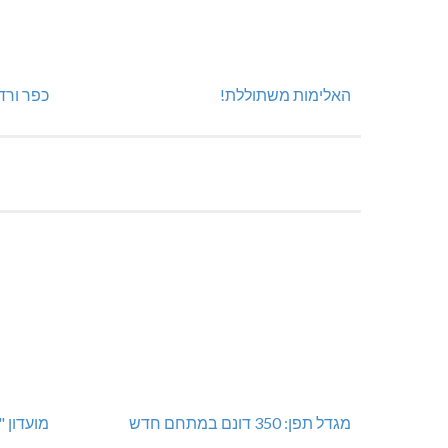
האלימות משתוללת!
כפר ורד
מגדל תפן: 350 דונם במתחם חדש
מועדון 