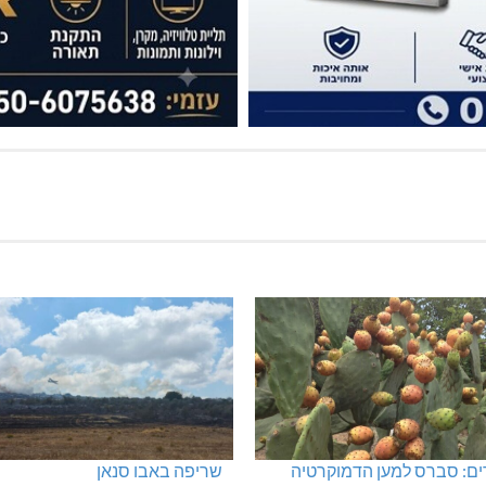
ים: סברס למען הדמוקרטיה
שריפה באבו סנאן