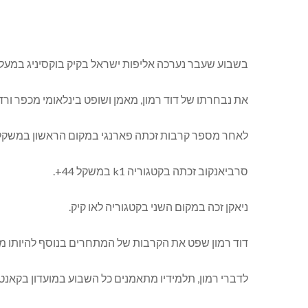
בשבוע שעבר נערכה אליפות ישראל בקיק בוקסיניג במעלות-תרשיחא, בהשתתפות כ-200 
את נבחרתו של דוד רמון, מאמן ושופט בינלאומי מכפר ורדי
לאחר מספר קרבות זכתה פארנגי במקום הראשון במשקל 44 + בקטגוריה לאו קיק
סרביאנקוב זכתה בקטגוריה k1 במשקל 44+.
ניאקן זכה במקום השני בקטגוריה לאו קיק.
דוד רמון שפט את הקרבות של המתחרים בנוסף להיותו מא
לדברי רמון, תלמידיו מתאמנים כל השבוע במועדון בקאנט