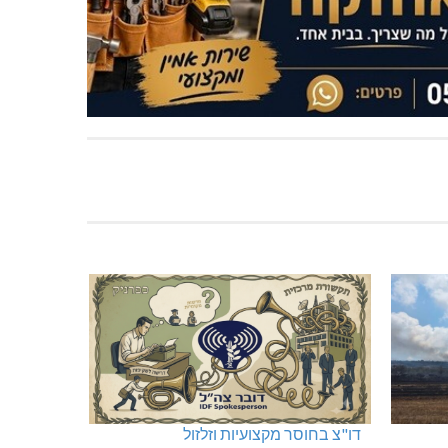
דו"צ בחוסר מקצועיות וזלזול