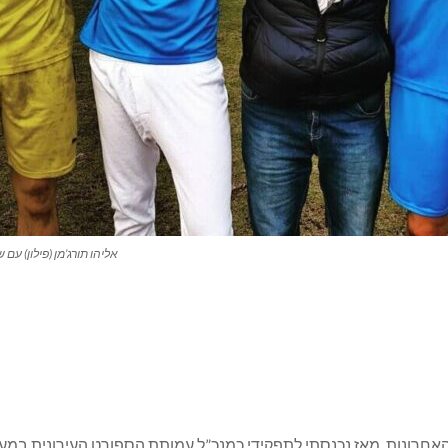
אליהו תורג’מן (פילון) עם
 האחרונות, מאז נכנסתי לתפקידי כמנכ”ל עמותת הספורט העירונית במע