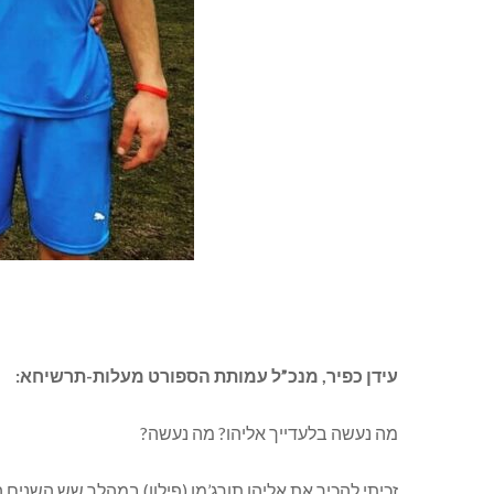
עידן כפיר, מנכ”ל עמותת הספורט מעלות-תרשיחא:
מה נעשה בלעדייך אליהו? מה נעשה?
זכיתי להכיר את אליהו תורג’מן (פילון) במהלך שש השנים