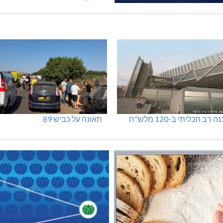
 רב תכליתי ב-120 מלש"ח
תאונה על כביש 89