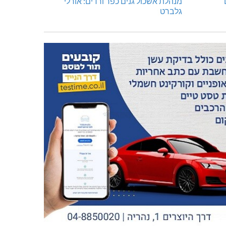
מנהלת אשכול גנים כפר ורדים: אורלי
גלברט