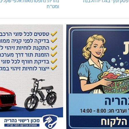
"פסק זמן" בגלריה הלבנה
נהריה: נתפסו מאות אלפי שקלים
ומט"ח