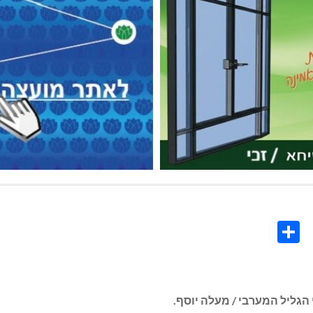
Share
Co
L