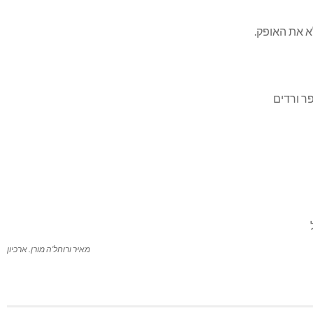
א את האופק.
מאיר ורוחל’ה מורן. ארכיון