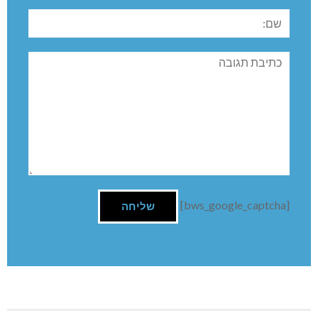
שם:
תגובה
[bws_google_captcha]