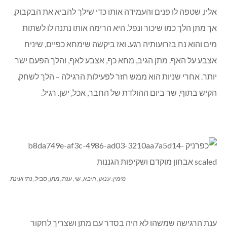
אליו, שטפה לו פנים והעמידה אותו כדי שילך להביא את הבקבוק,
אך מתן הלך כמו שיכור ונפל. היא הרימה אותו נתנה לו לשתות
מים והוא נח בזרועותיה רגע. ואז ביקשה שימחא כפיים, שיניח
אצבע על האף. מתן הגיב, מחא כף, אצבע לאף, והלך הפעם ישר
יותר. אחרי שניות הוא ממש חזר לפעילות הרגילה – הלך לשחק,
הקיש בתוף, שר ביום ההולדת של החבר, אכל, ישן. רגיל.
מימין: ענאן, היבא, שי, ענת, מתן, סביל, נתי ועינת
ענת הרגישה שמשהו לא היה בסדר עם מתן ושצריך לחקור