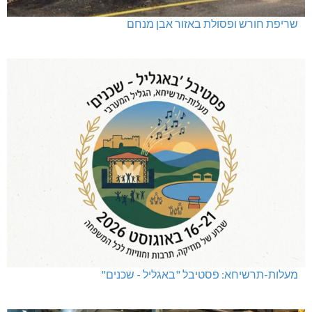
שריפת חורש ופסולת באזור אבן מנחם
מעלות-תרשיחא: פסטיבל "באגליל - שכנים"