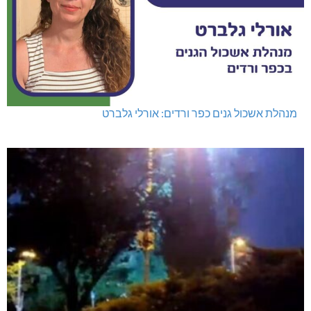
מנהלת אשכול גנים כפר ורדים: אורלי גלברט