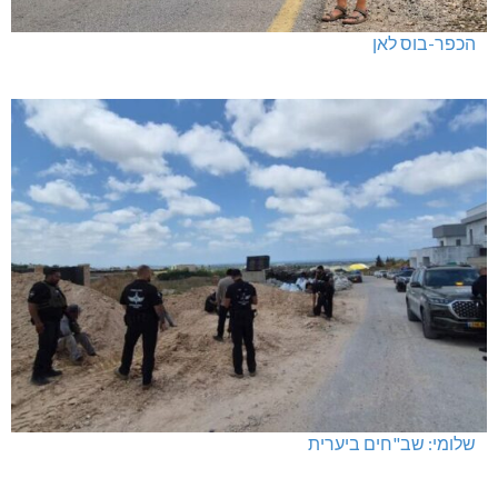
הכפר-בוס לאן
שלומי: שב"חים ביערית