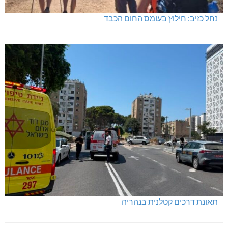
נחל כזיב: חילוץ בעומס החום הכבד
תאונת דרכים קטלנית בנהריה