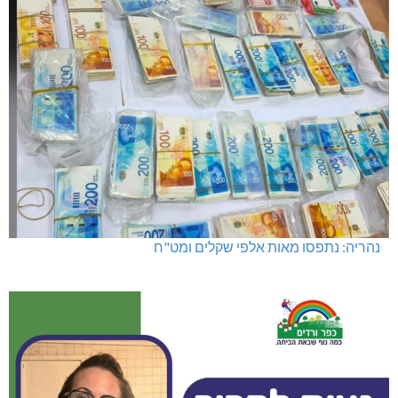
נהריה: נתפסו מאות אלפי שקלים ומט"ח