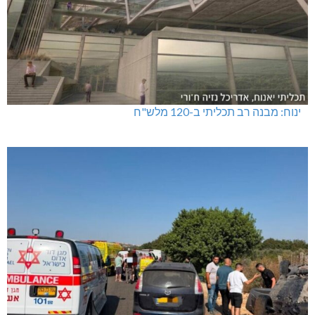
ינוח: מבנה רב תכליתי ב-120 מלש"ח