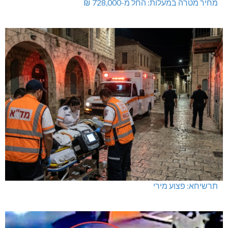
מחיר מטרה במעלות: החל מ-728,000 ₪
תרשיחא: פצוע מירי