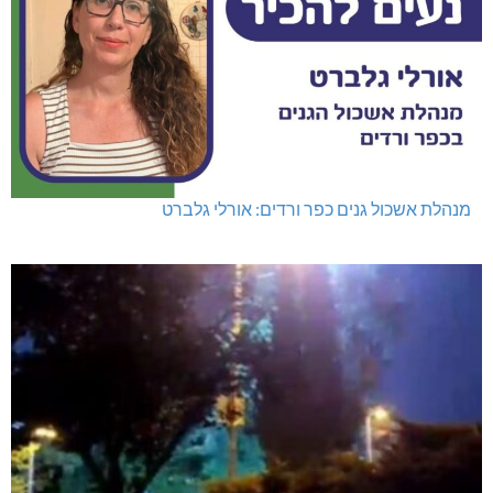
מנהלת אשכול גנים כפר ורדים: אורלי גלברט